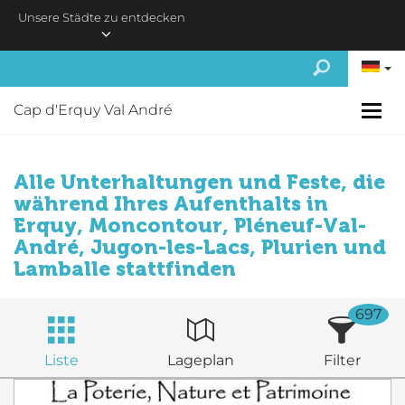
Skip to main content
Unsere Städte zu entdecken
Cap d'Erquy Val André
Alle Unterhaltungen und Feste, die
während Ihres Aufenthalts in
Erquy, Moncontour, Pléneuf-Val-
André, Jugon-les-Lacs, Plurien und
Lamballe stattfinden
697
Liste
Lageplan
Filter