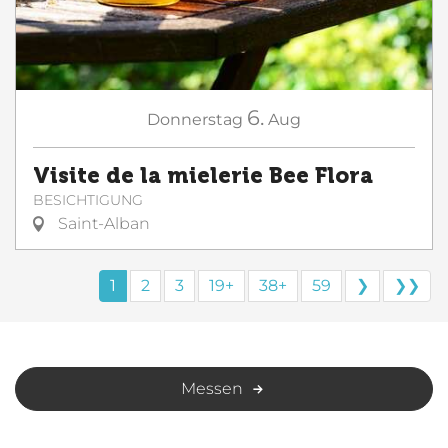
6.
Donnerstag
Aug
Visite de la mielerie Bee Flora
BESICHTIGUNG
Saint-Alban
1
2
3
19+
38+
59
❯
❯❯
Messen