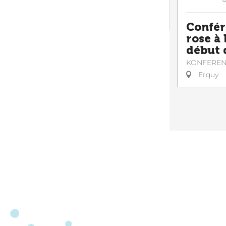
Confér
rose à
début 
KONFERE
Erquy