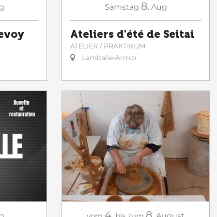
8.
g
Samstag
Aug
Sevoy
Ateliers d'été de Seitai
ATELIER / PRAKTIKUM
Lamballe-Armor
4.
8.
g
vom
bis zum
August