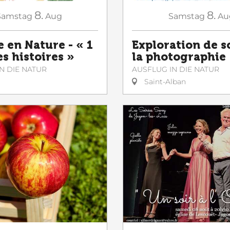
8.
8.
Samstag
Aug
Samstag
Au
e en Nature - « 1
Exploration de s
es histoires »
la photographie
N DIE NATUR
AUSFLUG IN DIE NATUR
Saint-Alban