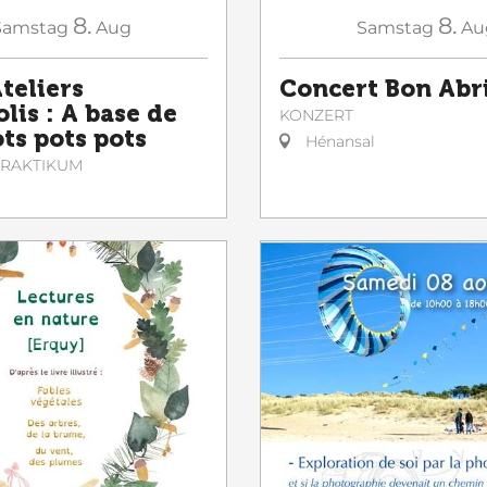
8.
8.
Samstag
Aug
Samstag
Au
teliers
Concert Bon Abr
lis : A base de
KONZERT
ts pots pots
Hénansal
 PRAKTIKUM