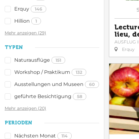
Erquy
146
Hillion
1
Lectur
Mehr anzeigen (29)
lieu, d
AUSFLUG I
TYPEN
Erquy
Naturausflüge
151
Workshop / Praktikum
132
Ausstellungen und Museen
60
geführte Besichtigung
58
Mehr anzeigen (20)
PERIODEN
Nächsten Monat
114