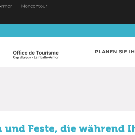
Armor
Moncontour
PLANEN SIE I
 und Feste, die während I