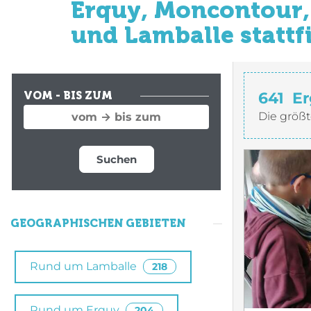
Erquy, Moncontour, 
und Lamballe stattf
641
Er
VOM - BIS ZUM
Die größt
Suchen
GEOGRAPHISCHEN GEBIETEN
Rund um Lamballe
218
Rund um Erquy
204