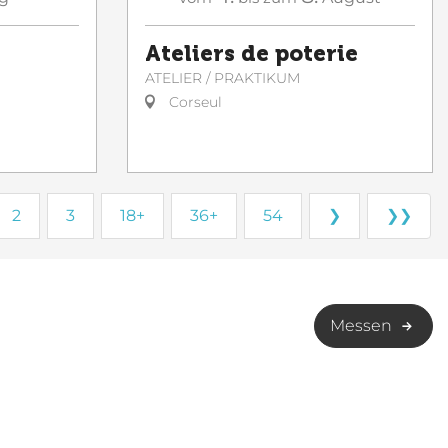
Ateliers de poterie
ATELIER / PRAKTIKUM
Corseul
2
3
18+
36+
54
❯
❯❯
Messen