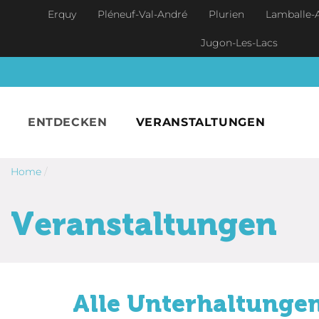
Skip to main content
Erquy
Pléneuf-Val-André
Plurien
Lamballe-
Jugon-Les-Lacs
ENTDECKEN
VERANSTALTUNGEN
Home
/
Veranstaltungen
Alle Unterhaltungen