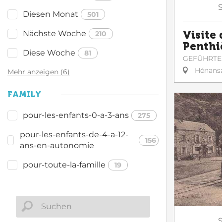
Diesen Monat
501
Nächste Woche
Visite 
210
Penthi
Diese Woche
81
GEFÜHRTE
Hénans
Mehr anzeigen (6)
FAMILY
pour-les-enfants-0-a-3-ans
275
pour-les-enfants-de-4-a-12-
156
ans-en-autonomie
pour-toute-la-famille
19