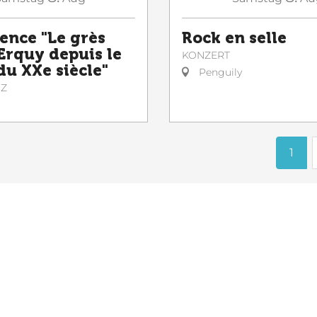
ence "Le grès
Rock en selle
 Erquy depuis le
KONZERT
du XXe siècle"
Penguily
NZ
1