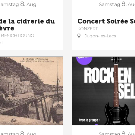
8.
8.
Samstag
Aug
Samstag
Au
de la cidrerie du
Concert Soirée 
èvre
KONZERT
 BESICHTIGUNG
Jugon-les-Lacs
al
8.
8.
Samstag
Aug
Samstag
Au