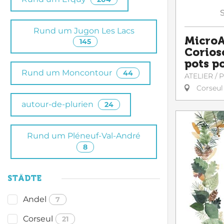
Rund um Jugon Les Lacs
MicroA
145
Corioso
pots po
Rund um Moncontour
44
ATELIER /
Corseul
autour-de-plurien
24
Rund um Pléneuf-Val-André
8
STÄDTE
Andel
7
Corseul
21