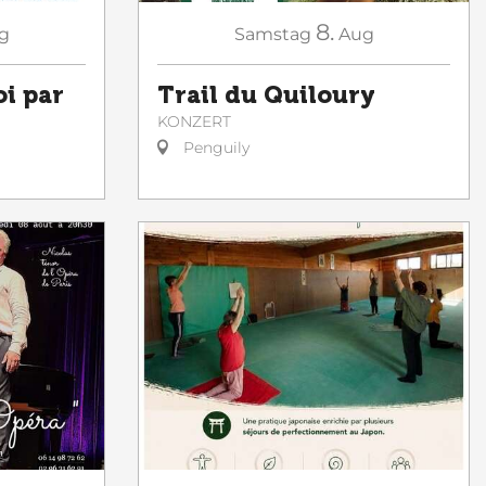
8.
g
Samstag
Aug
oi par
Trail du Quiloury
KONZERT
Penguily