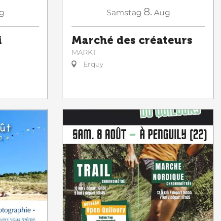
8.
g
Samstag
Aug
i
Marché des créateurs
MARKT
Erquy