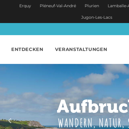
Skip to main content
Erquy
Pléneuf-Val-André
Plurien
Lamballe-
Jugon-Les-Lacs
ENTDECKEN
VERANSTALTUNGEN
Einen s
Aufbruc
WANDERN, NATUR, 
S