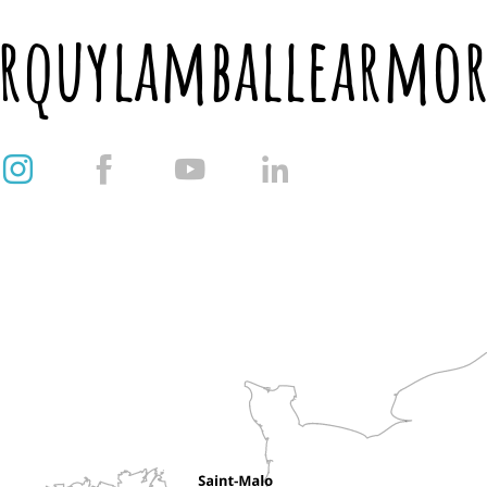
erquylamballearmo