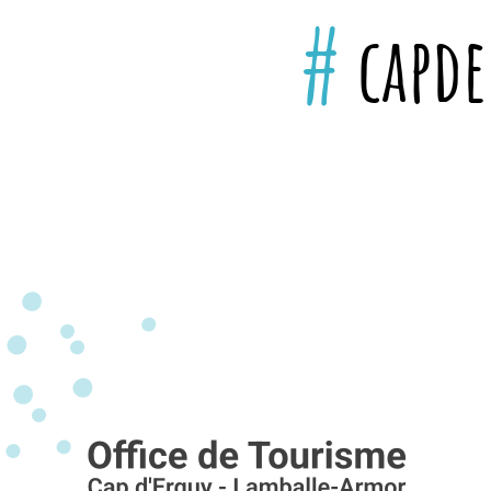
#
capd