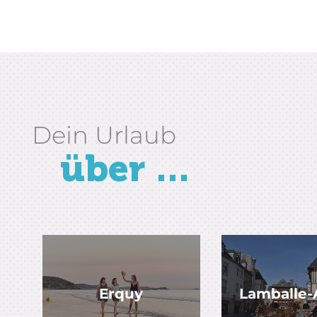
Dein Urlaub
über ...
Erquy
Lamballe