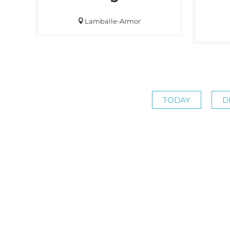
Lamballe-Armor
TODAY
D