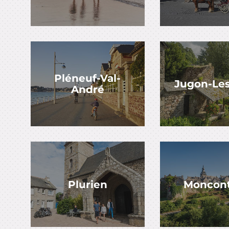
Pléneuf-Val-
Jugon-Les
André
Plurien
Moncon