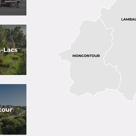
-Lacs
tour