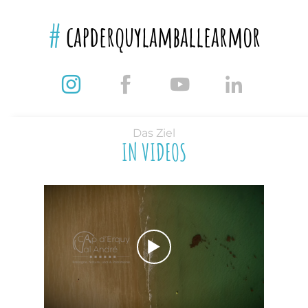
#
capderquylamballearmor
Das Ziel
IN VIDEOS