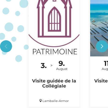
9.
1
3.
BESICHTIGUNG
AUSFLU
>
August
Aug
Visite guidée de la
Visit
Collégiale
Lamballe-Armor