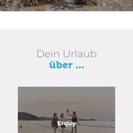
ENTDECKEN SIE DAS CAP D'ERQUY
Dein Urlaub
über ...
Erquy