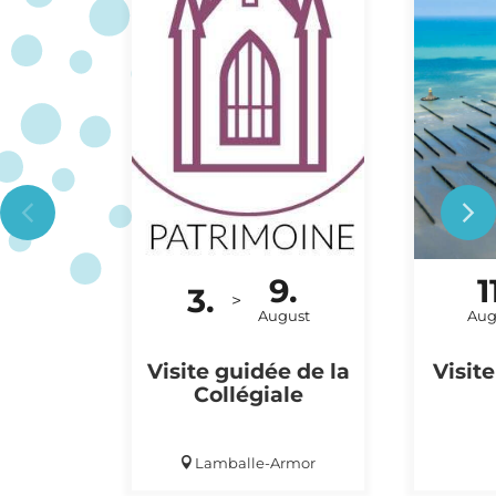
9.
1
3.
BESICHTIGUNG
AUSFLU
>
August
Aug
Visite guidée de la
Visit
Collégiale
Lamballe-Armor