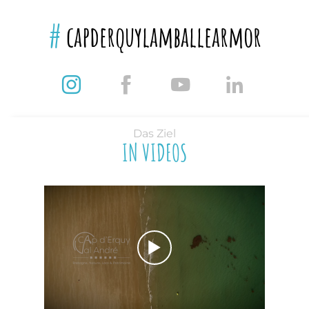
#
capderquylamballearmor
Das Ziel
IN VIDEOS