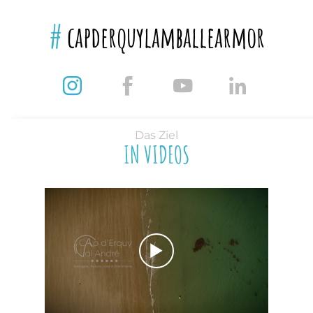
#
capderquylamballearmor
Das Ziel
IN VIDEOS