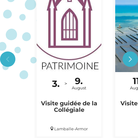
9.
1
3.
BESICHTIGUNG
AUSFLU
>
August
Aug
Visite guidée de la
Visit
Collégiale
Lamballe-Armor