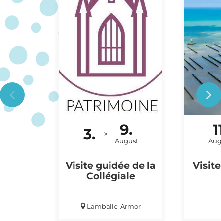
9.
1
3.
BESICHTIGUNG
AUSFLU
>
August
Aug
Visite guidée de la
Visit
Collégiale
Lamballe-Armor