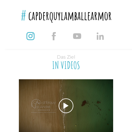
#
capderquylamballearmor
Das Ziel
IN VIDEOS