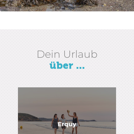
ENTDECKEN SIE DAS CAP D'ERQUY
Dein Urlaub
über ...
Erquy