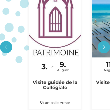
9.
1
3.
BESICHTIGUNG
AUSFLU
>
August
Aug
Visite guidée de la
Visit
Collégiale
Lamballe-Armor