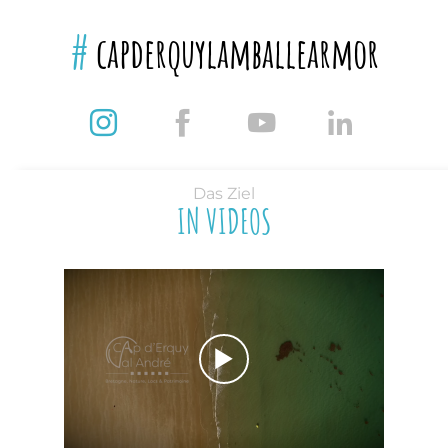
#
capderquylamballearmor
Das Ziel
IN VIDEOS