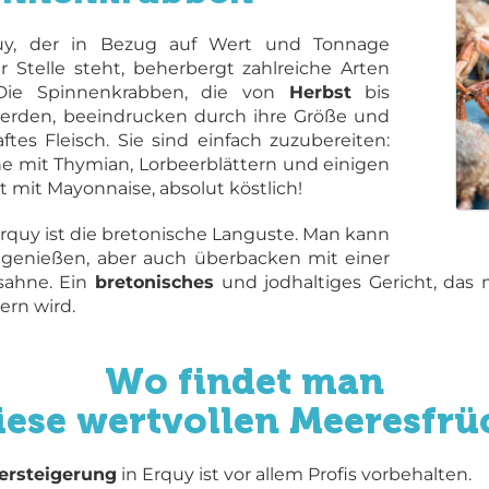
uy, der in Bezug auf Wert und Tonnage
r Stelle steht, beherbergt zahlreiche Arten
 Die Spinnenkrabben, die von
Herbst
bis
rden, beeindrucken durch ihre Größe und
ftes Fleisch. Sie sind einfach zuzubereiten:
he mit Thymian, Lorbeerblättern und einigen
 mit Mayonnaise, absolut köstlich!
rquy ist die bretonische Languste. Man kann
n genießen, aber auch überbacken mit einer
nsahne. Ein
bretonisches
und jodhaltiges Gericht, das m
ern wird.
Wo findet man
diese wertvollen Meeresfrü
ersteigerung
in Erquy ist vor allem Profis vorbehalten.