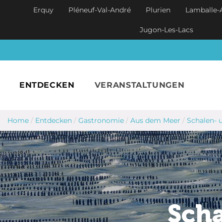
Skip to main content
Erquy
Pléneuf-Val-André
Plurien
Lamballe-
Jugon-Les-Lacs
ENTDECKEN
VERANSTALTUNGEN
Home
/
Entdecken
/
Gastronomie
/
Aus dem Meer
/
Schalen- 
Scha