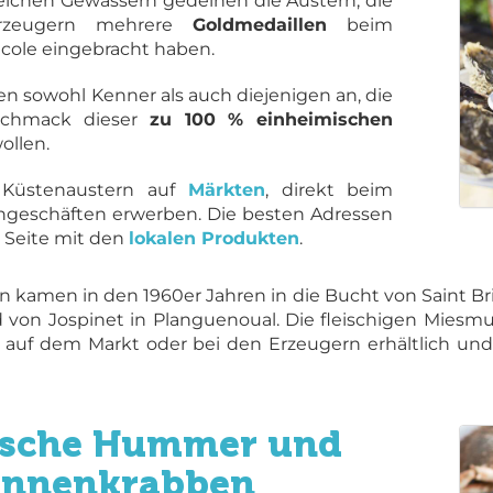
reichen Gewässern gedeihen die Austern, die
Erzeugern mehrere
Goldmedaillen
beim
icole eingebracht haben.
n sowohl Kenner als auch diejenigen an, die
schmack dieser
zu 100 % einheimischen
ollen.
 Küstenaustern auf
Märkten
, direkt beim
chgeschäften erwerben. Die besten Adressen
r Seite mit den
lokalen Produkten
.
 kamen in den 1960er Jahren in die Bucht von Saint Br
 von Jospinet in Planguenoual. Die fleischigen Miesm
d auf dem Markt oder bei den Erzeugern erhältlich un
ische Hummer und
innenkrabben