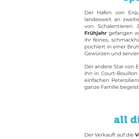
Der Hafen von Erq
landesweit an zweite
von Schalentieren.
Frühjahr
gefangen we
ihr feines, schmackha
pochiert in einer Brü
Gewürzen und serviert
Der andere Star von E
ihn in Court-Bouillo
einfachen Petersilie
ganze Familie begeist
all 
Der Verkauft auf die
V