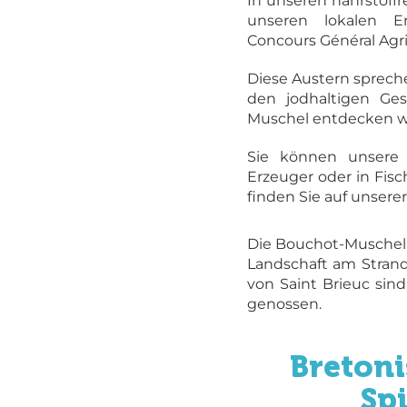
In unseren nährstoff
unseren lokalen 
Concours Général Agr
Diese Austern spreche
den jodhaltigen Ge
Muschel entdecken w
Sie können unsere
Erzeuger oder in Fis
finden Sie auf unsere
Die Bouchot-Muscheln
Landschaft am Strand
von Saint Brieuc sin
genossen.
Breton
Sp