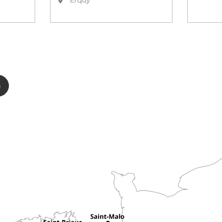
Erquy
n