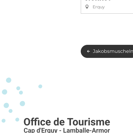
Erquy
Jakobsmuschel