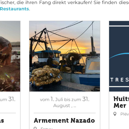
ischer, die ihren Fang direkt verkaufen! Sie finden di
Restaurants
.
31.
1.
31.
Huît
zum
vom
Juli
bis zum
Mer
August
,
...
Plé
as
Armement Nazado