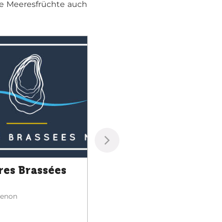
ese Meeresfrüchte auch
res Brassées
Entreprise Erhel
Erquy
venon