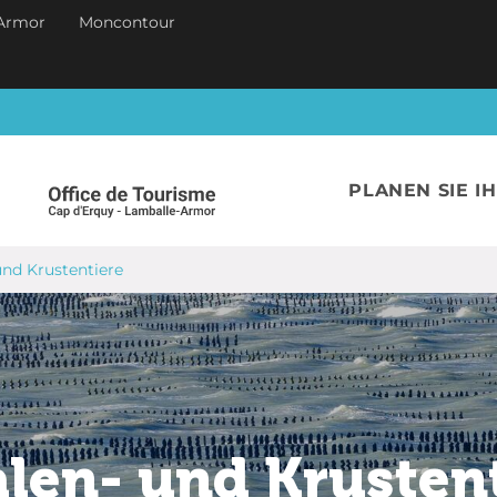
Armor
Moncontour
PLANEN SIE I
und Krustentiere
len- und Krusten