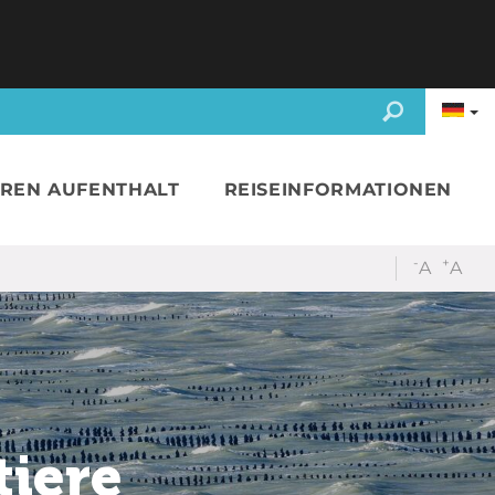
HREN AUFENTHALT
REISEINFORMATIONEN
-
+
A
A
tiere