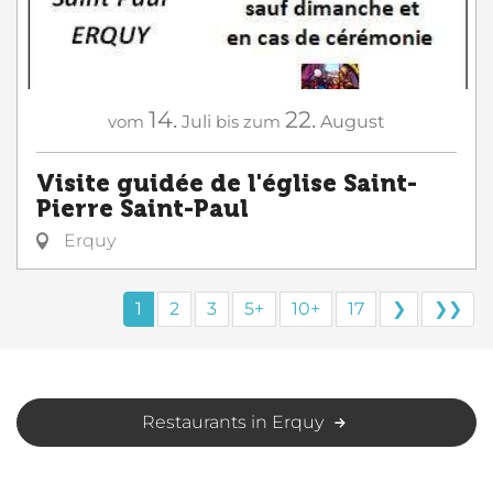
14.
22.
vom
Juli
bis zum
August
Visite guidée de l'église Saint-
Pierre Saint-Paul
Erquy
1
2
3
5+
10+
17
❯
❯❯
Restaurants in Erquy