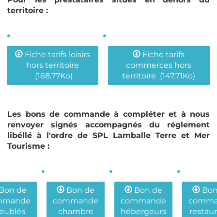
territoire :
Fiche tarifs loisirs
Fiche tarifs
hors territoire
commerces hors
(168.77Ko)
territoire
(147.71Ko)
Les bons de commande à compléter et à nous
renvoyer signés accompagnés du réglement
libéllé à l'ordre de SPL Lamballe Terre et Mer
Tourisme :
Bon de
Bon de
Bon de
Bon
mmande
commande
commande
comma
eublés
chambre
hébergeurs
restau