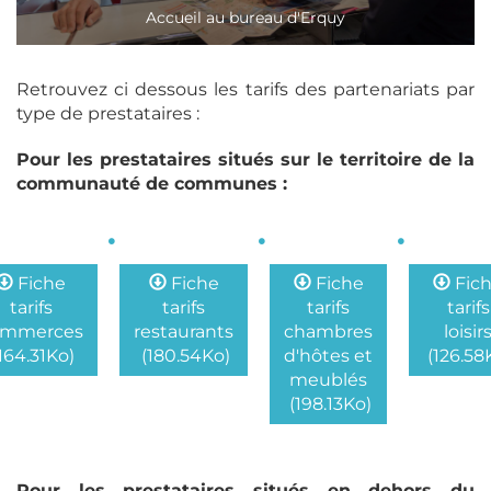
Accueil au bureau d'Erquy
Retrouvez ci dessous les tarifs des partenariats par
type de prestataires :
Pour les prestataires situés sur le territoire de la
communauté de communes :
Fiche
Fiche
Fiche
Fic
tarifs
tarifs
tarifs
tarifs
ommerces
restaurants
chambres
loisir
164.31Ko)
(180.54Ko)
d'hôtes et
(126.58
meublés
(198.13Ko)
Pour les prestataires situés en dehors du