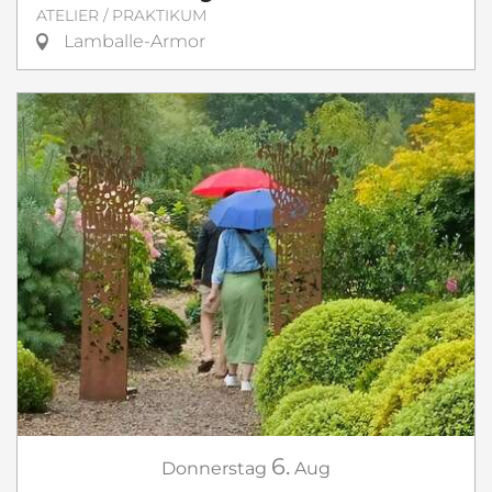
ATELIER / PRAKTIKUM
Lamballe-Armor
6.
Donnerstag
Aug