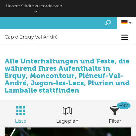
Skip to main content
Unsere Städte zu entdecken
Cap d'Erquy Val André
Alle Unterhaltungen und Feste, die
während Ihres Aufenthalts in
Erquy, Moncontour, Pléneuf-Val-
André, Jugon-les-Lacs, Plurien und
Lamballe stattfinden
697
Liste
Lageplan
Filter