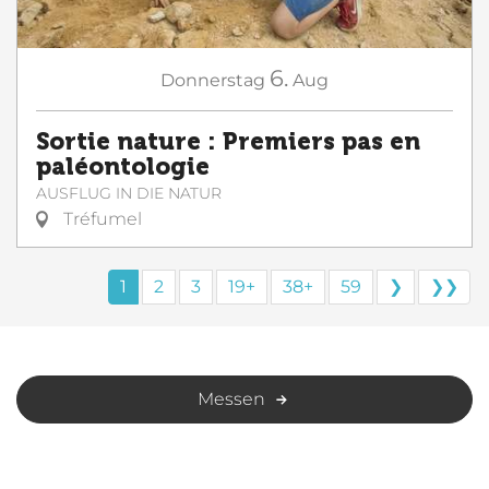
6.
Donnerstag
Aug
Sortie nature : Premiers pas en
paléontologie
AUSFLUG IN DIE NATUR
Tréfumel
1
2
3
19+
38+
59
❯
❯❯
Messen