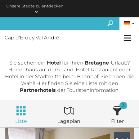
Skip to main content
Unsere Städte zu entdecken
Cap d'Erquy Val André
Sie suchen ein
Hotel
für Ihren
Bretagne
-Urlaub?
Herrenhaus auf dem Land, Hotel-Restaurant oder
Hotel in der Stadtmitte beim Bahnhof: Sie haben die
Wahl! Hier finden Sie eine Liste mit den
Partnerhotels
der Touristeninformation:
3
Liste
Lageplan
Filter