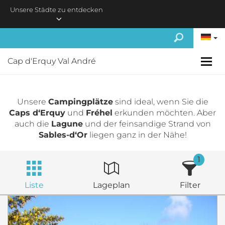
Skip to main content
Unsere Städte zu entdecken
Cap d'Erquy Val André
Unsere
Campingplätze
sind ideal, wenn Sie die
Caps d‘Erquy
und
Fréhel
erkunden möchten. Aber
auch die
Lagune
und der feinsandige Strand von
Sables-d‘Or
liegen ganz in der Nähe!
1
Liste
Lageplan
Filter