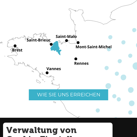
WIE SIE UNS ERREICHEN
Verwaltung von
Nützliche Links
Impressum