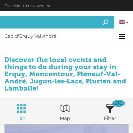
Skip to main content
Our cities to discover
Cap d'Erquy Val André
Discover the local events and
things to do during your stay in
Erquy, Moncontour, Pléneuf-Val-
André, Jugon-les-Lacs, Plurien and
Lamballe!
610
List
Map
Filter