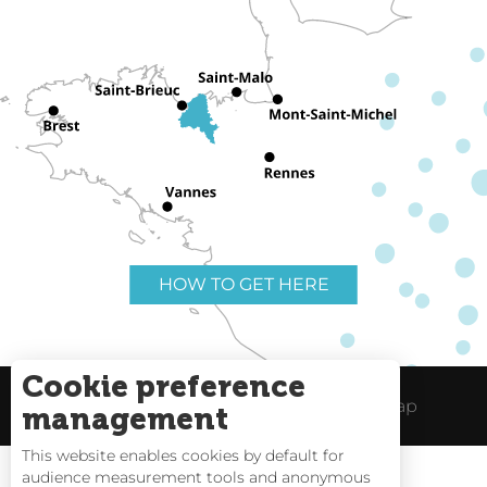
HOW TO GET HERE
Cookie preference
Useful links
Legal Notice
Site Map
management
This website enables cookies by default for
audience measurement tools and anonymous