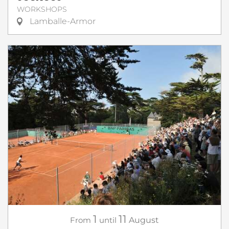
WORKSHOPS
Lamballe-Armor
1
11
From
until
August