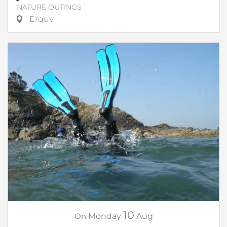
NATURE OUTINGS
Erquy
10
On
Monday
Aug