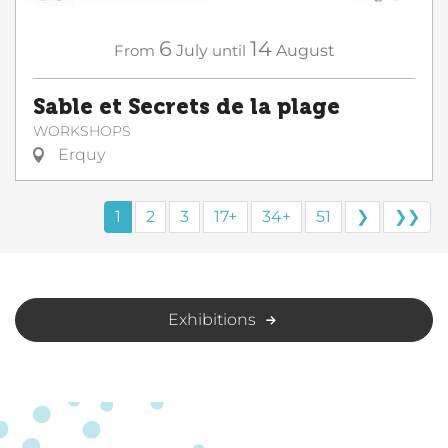
6
14
From
July
until
August
Sable et Secrets de la plage
WORKSHOPS
Erquy
1
2
3
17+
34+
51
❯
❯❯
Exhibitions