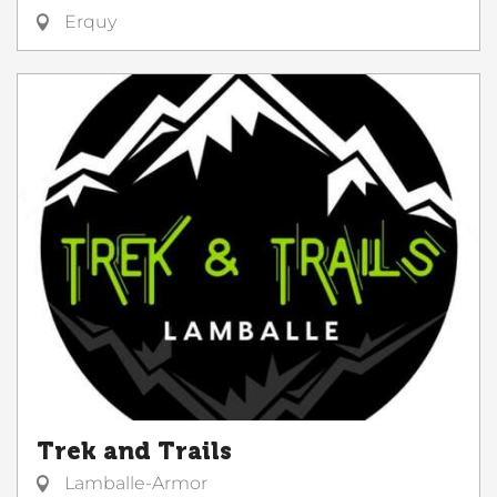
Erquy
Trek and Trails
Lamballe-Armor