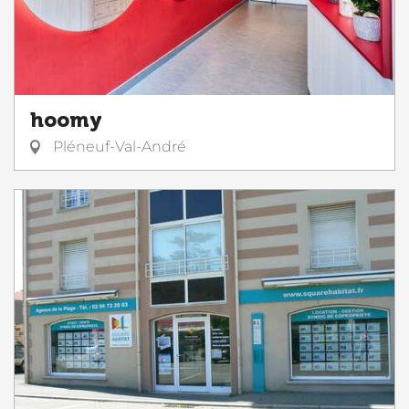
hoomy
Pléneuf-Val-André