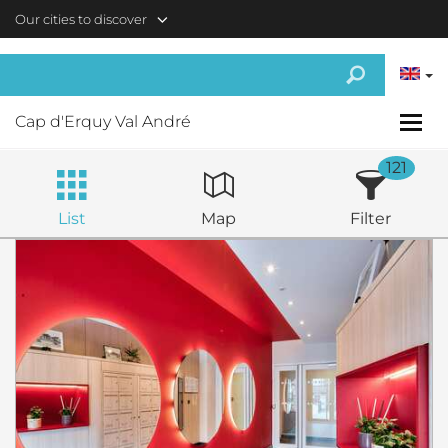
Skip to main content
Our cities to discover
Cap d'Erquy Val André
121
List
Map
Filter