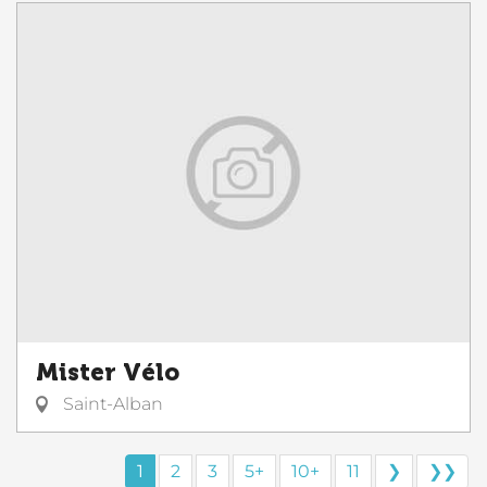
Mister Vélo
Saint-Alban
1
2
3
5+
10+
11
❯
❯❯