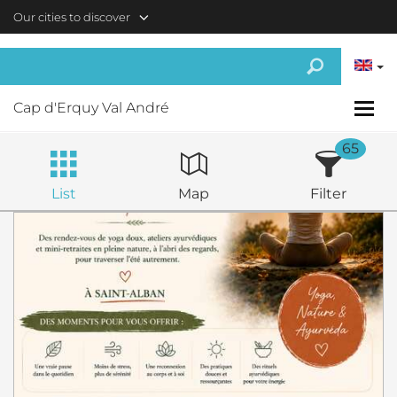
Skip to main content
Our cities to discover
Cap d'Erquy Val André
65
List
Map
Filter