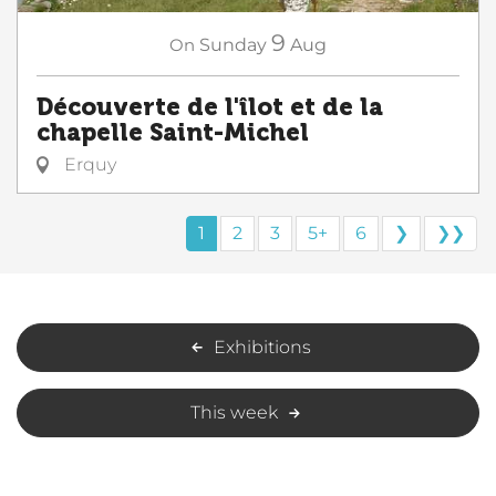
9
On
Sunday
Aug
Découverte de l'îlot et de la
chapelle Saint-Michel
Erquy
1
2
3
5+
6
❯
❯❯
Exhibitions
This week