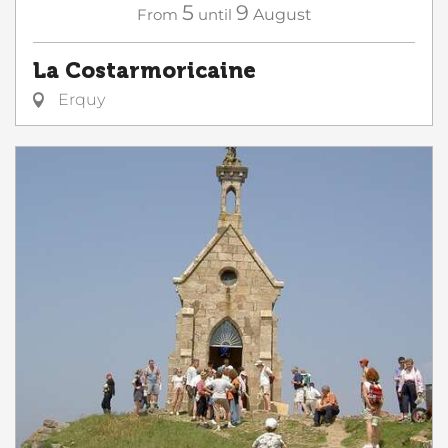
5
9
From
until
August
La Costarmoricaine
Erquy