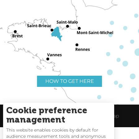
HOW TO GET HERE
Cookie preference
Useful links
Legal Notice
Site Map
management
This website enables cookies by default for
audience measurement tools and anonymous