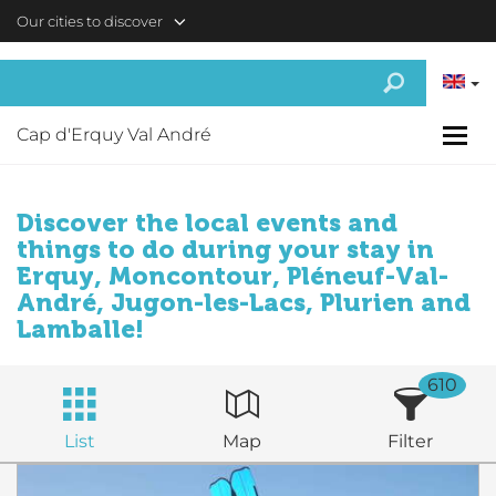
Skip to main content
Our cities to discover
Cap d'Erquy Val André
Discover the local events and
things to do during your stay in
Erquy, Moncontour, Pléneuf-Val-
André, Jugon-les-Lacs, Plurien and
Lamballe!
610
List
Map
Filter