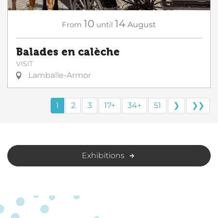
10
14
From
until
August
Balades en calèche
VISIT
Lamballe-Armor
1
2
3
17+
34+
51
❯
❯❯
Exhibitions