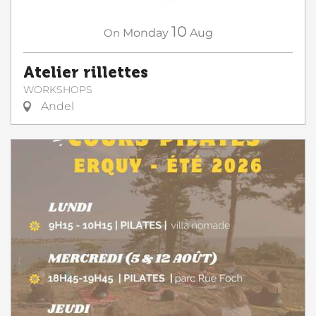
10
On
Monday
Aug
Atelier rillettes
WORKSHOPS
Andel