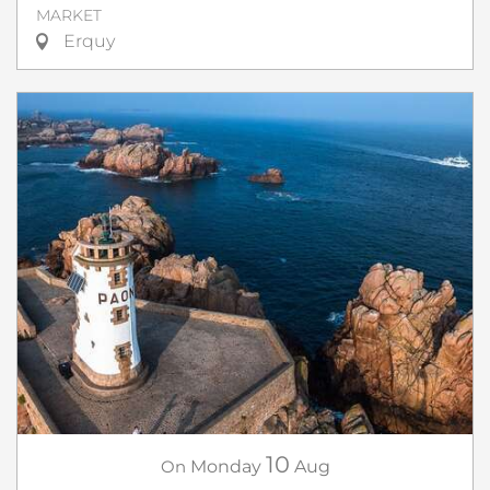
MARKET
Erquy
10
On
Monday
Aug