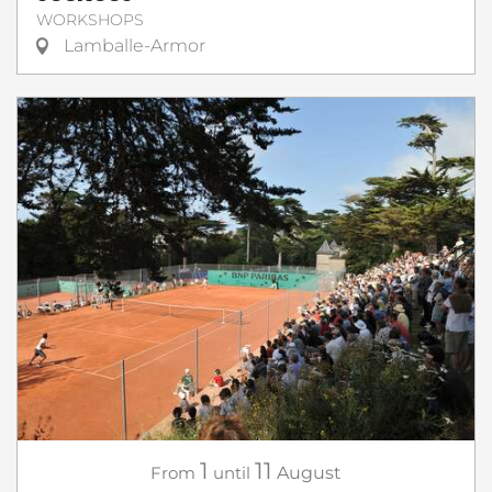
WORKSHOPS
Lamballe-Armor
1
11
From
until
August