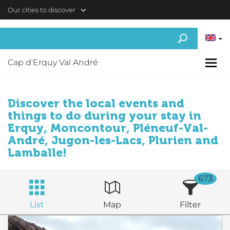
Skip to main content
Our cities to discover
Cap d'Erquy Val André
Discover the local events and
things to do during your stay in
Erquy, Moncontour, Pléneuf-Val-
André, Jugon-les-Lacs, Plurien and
Lamballe!
673
List
Map
Filter