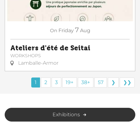
7
On
Friday
Aug
Ateliers d'été de Seitai
WORKSHOPS
Lamballe-Armor
1
2
3
19+
38+
57
❯
❯❯
Exhibitions