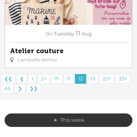
11
On
Tuesday
Aug
Atelier couture
Lamballe-Armor
❮❮
❮
1
2+
7+
11
12
13
22+
33+
45
❯
❯❯
This week