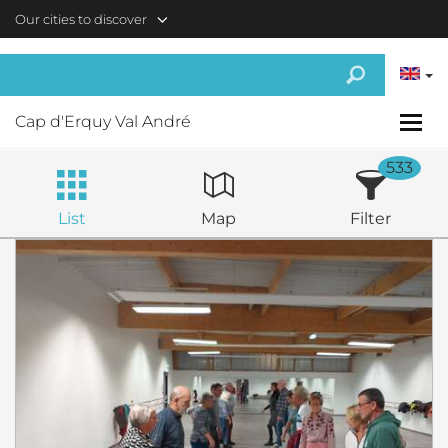
Skip to main content
Our cities to discover
Cap d'Erquy Val André
533
List
Map
Filter