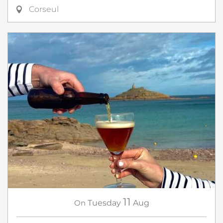
Corseul
11
On
Tuesday
Aug