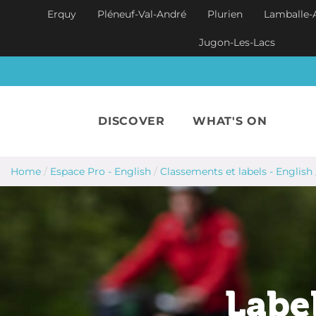
Skip to main content
Erquy
Pléneuf-Val-André
Plurien
Lamballe-
Jugon-Les-Lacs
DISCOVER
WHAT'S ON
Home
/
Espace Pro - English
/
Classements et labels - English
Label