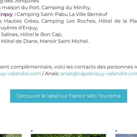
 des Jonquilles
a maison du Port, Camping du Minihy,
Erquy :
Camping Saint-Pabu La Ville Berneuf
 Hautes Grées, Camping Les Roches, Hôtel de la Plag
ruyères d'Erquy,
Salines, Hôtel le Bon Cap,
:
Hôtel de Diane, Manoir Saint Michel.
nt complémentaire, voici les contacts des personnes ré
uy-valandre.com
/ Anaïs:
anais@capderquy-valandre.co
Découvrir le label sur France Vélo Tourisme