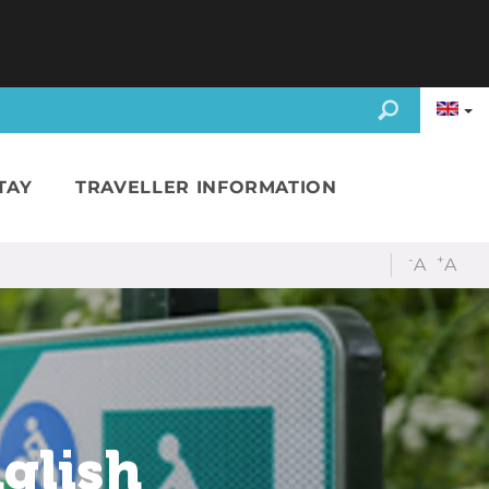
TAY
TRAVELLER INFORMATION
-
+
A
A
nglish