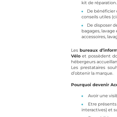
kit de réparation.
De bénéficier 
conseils utiles (ci
De disposer de
bagages, lavage e
accessoires, lavag
Les
bureaux d’informa
Vélo
et possèdent donc
hébergeurs accueillant
Les prestataires souh
d’obtenir la marque.
Pourquoi devenir Acc
Avoir une visib
Etre présents 
interactives) et 