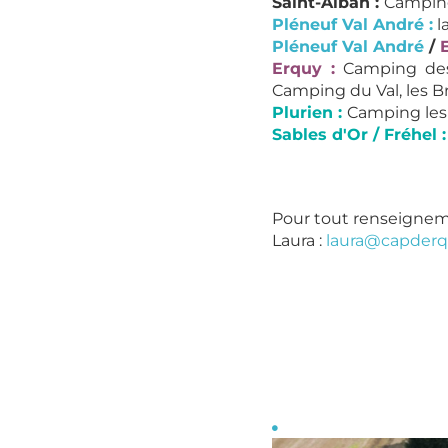
Saint-Alban :
Camping
Pléneuf Val André :
l
Pléneuf Val André
/
Erquy :
Camping des
Camping du Val, les B
Plurien :
Camping les 
Sables d'Or / Fréhel 
Pour tout renseigneme
Laura :
laura@capderq