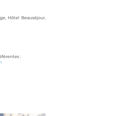
e, Hôtel Beauséjour,
férentes :
m