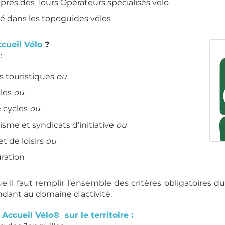
uprès des Tours Opérateurs spécialisés vélo
é dans les topoguides vélos
cueil Vélo
?
:
 touristiques
ou
cles
ou
e cycles
ou
risme et syndicats d’initiative
ou
et de loisirs
ou
uration
e il faut remplir l’ensemble des critères obligatoires d
dant au domaine d'activité.
Accueil Vélo® sur le territoire :