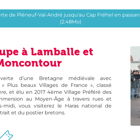
te de Pléneuf-Val-André jusqu'au Cap Fréhel en passant
(2.48Mo)
upe à Lamballe et
Moncontour
verte d’une Bretagne médiévale avec
« Plus beaux Villages de France », classé
ère, et élu en 2017 4ème Village Préféré des
 immersion au Moyen-Âge à travers rues et
s-midi, vous visiterez le Haras national de
rait et du postier bretons.