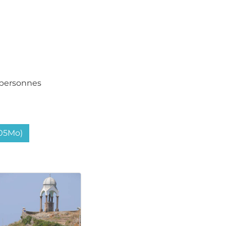
 personnes
.05Mo)