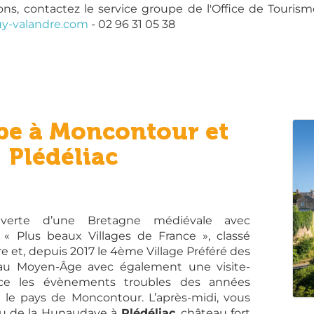
ons, contactez le service groupe de l'Office de Tourisme
y-valandre.com
- 02 96 31 05 38
pe à Moncontour et
Plédéliac
verte d’une Bretagne médiévale avec
 « Plus beaux Villages de France », classé
re et, depuis 2017 le 4ème Village Préféré des
 au Moyen-Âge avec également une visite-
race les évènements troubles des années
s le pays de Moncontour. L’après-midi, vous
au de la Hunaudaye à
Plédéliac
, château fort