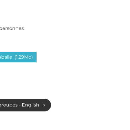
 personnes
mballe
(1.29Mo)
 groupes - English