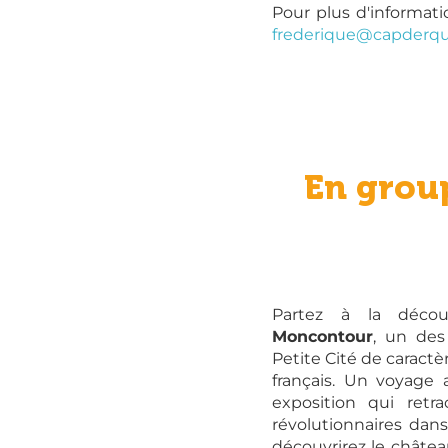
Pour plus d'informati
frederique@capderqu
En grou
Partez à la décou
Moncontour
, un des
Petite Cité de caractè
français. Un voyage
exposition qui ret
révolutionnaires dan
découvrirez le châte