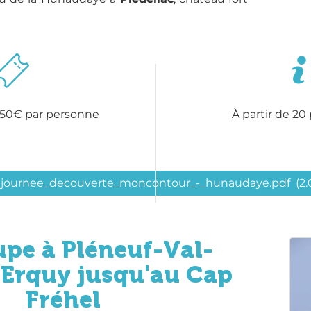
5,50€ par personne
À partir de 20
journee_decouverte_moncontour_-_hunaudaye.pdf
(2
upe à Pléneuf-Val-
 Erquy jusqu'au Cap
Fréhel