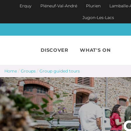
Skip to main content
Erquy
Pléneuf-Val-André
Plurien
Lamballe-
Jugon-Les-Lacs
DISCOVER
WHAT'S ON
Home
/
Groups
/
Group guided tours