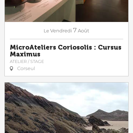
7
Le
Vendredi
Août
MicroAteliers Coriosolis : Cursus
Maximus
ATELIER / STAGE
Corseul