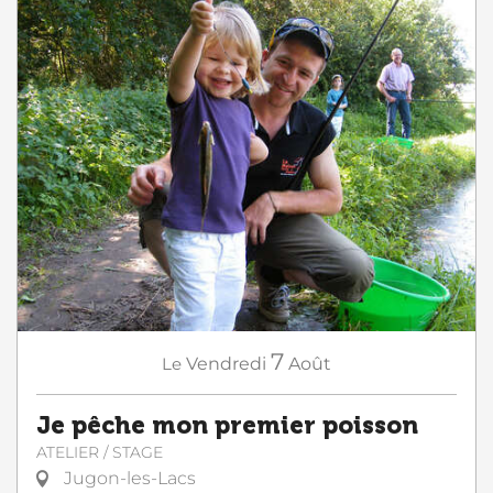
7
Le
Vendredi
Août
Je pêche mon premier poisson
ATELIER / STAGE
Jugon-les-Lacs