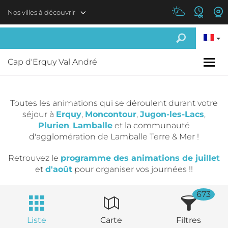
Aller au contenu principal
Nos villes à découvrir
Cap d'Erquy Val André
Toutes les animations qui se déroulent durant votre
séjour à
Erquy
,
Moncontour
,
Jugon-les-Lacs
,
Plurien
,
Lamballe
et la communauté
d'agglomération de Lamballe Terre & Mer !
Retrouvez le
programme des animations de juillet
et
d'août
pour organiser vos journées !!
673
Liste
Carte
Filtres