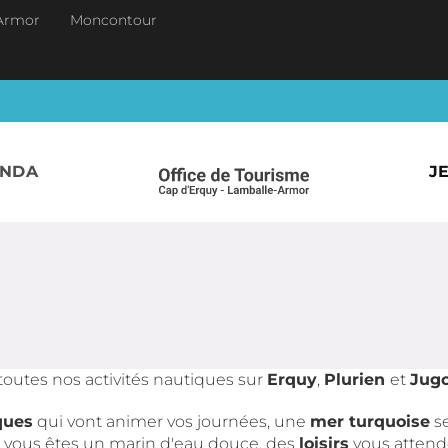
Armor
Moncontour
ENDA
J
toutes nos activités nautiques sur
Erquy
,
Plurien
et
Jugo
ques
qui vont animer vos journées, une
mer turquoise
se
i vous êtes un marin d'eau douce, des
loisirs
vous attende