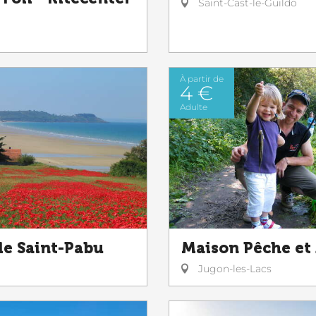
Saint-Cast-le-Guildo
À partir de
4 €
Adulte
de Saint-Pabu
Maison Pêche et
Jugon-les-Lacs