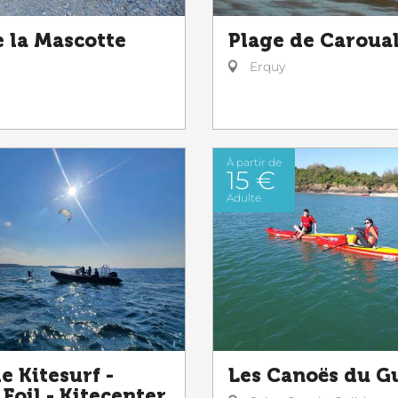
e la Mascotte
Plage de Caroua
Erquy
À partir de
15 €
Adulte
e Kitesurf -
Les Canoës du G
Foil - Kitecenter