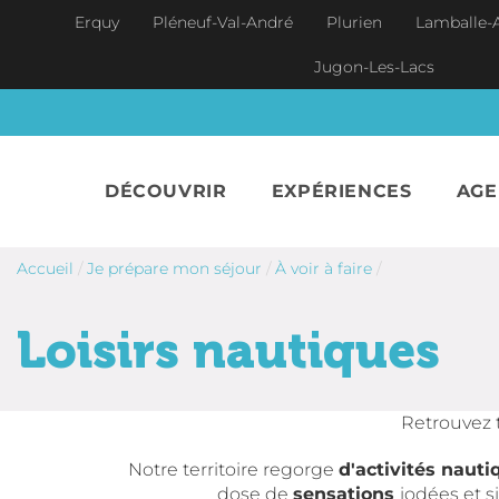
Aller au contenu principal
Erquy
Pléneuf-Val-André
Plurien
Lamballe-
Jugon-Les-Lacs
DÉCOUVRIR
EXPÉRIENCES
AG
Accueil
/
Je prépare mon séjour
/
À voir à faire
/
Loisirs nautiques
Retrouvez 
Notre territoire regorge
d'activités nauti
dose de
sensations
iodées et s