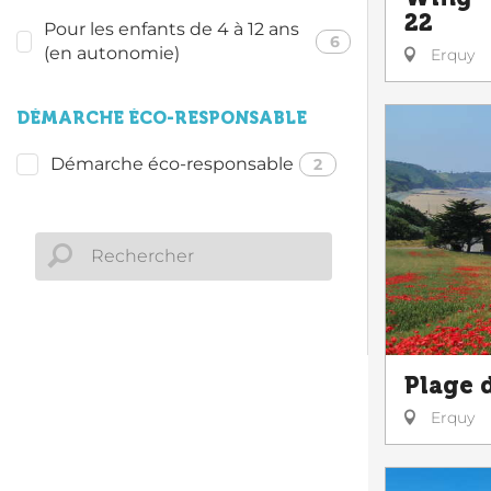
22
Pour les enfants de 4 à 12 ans
6
(en autonomie)
Erquy
DÉMARCHE ÉCO-RESPONSABLE
Démarche éco-responsable
2
Plage 
Erquy