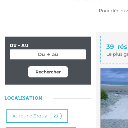
Pour découvri
39
rés
DU - AU
Le plus g
Rechercher
LOCALISATION
Autour d'Erquy
23