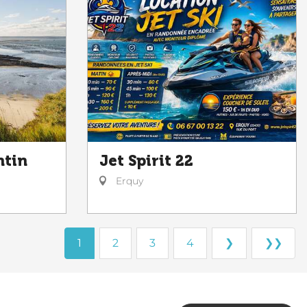
ntin
Jet Spirit 22
Erquy
1
2
3
4
❯
❯❯