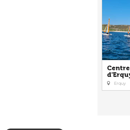
Centre
d'Erqu
Erquy