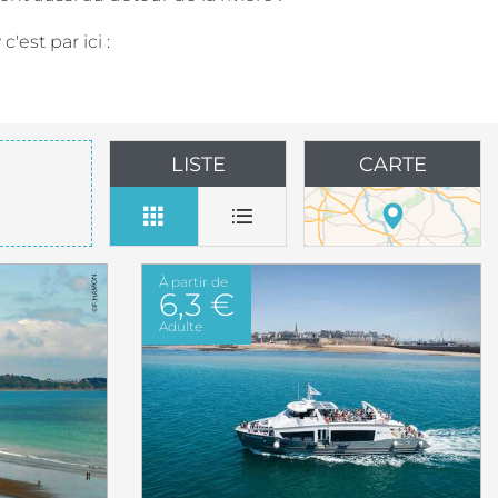
r
c'est par ici :
LISTE
CARTE
À partir de
6,3 €
Adulte