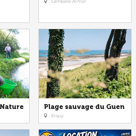
Lamballe-Armor
 Nature
Plage sauvage du Guen
Erquy