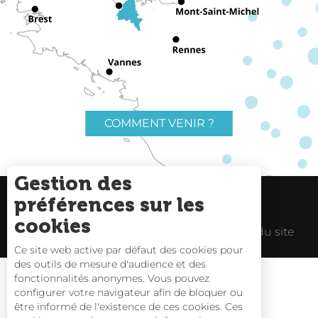
COMMENT VENIR ?
Gestion des
préférences sur les
Charte du voyageur
Liens utiles
cookies
Espace Pro
Mentions Légales
Plan du site
Ce site web active par défaut des cookies pour
des outils de mesure d'audience et des
fonctionnalités anonymes. Vous pouvez
configurer votre navigateur afin de bloquer ou
être informé de l'existence de ces cookies. Ces