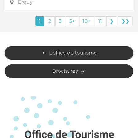
Erquy
1
2
3
5+
10+
11
❯
❯❯
L'office de tourisme
Brochures