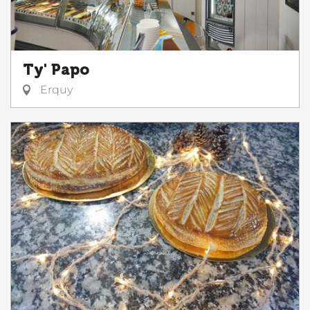
Ty' Papo
Erquy