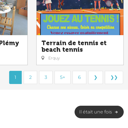
 Plémy
Terrain de tennis et
beach tennis
Erquy
1
2
3
5+
6
❯
❯❯
Il était une fois