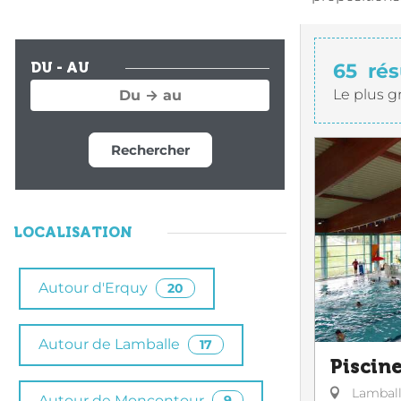
65
rés
DU - AU
Le plus g
Rechercher
LOCALISATION
Autour d'Erquy
20
Autour de Lamballe
17
Piscin
Lambal
Autour de Moncontour
9