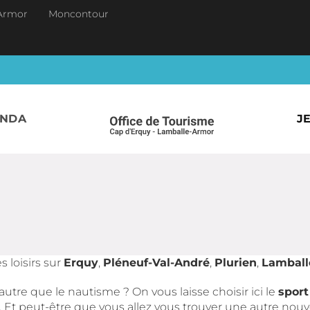
Armor
Moncontour
ENDA
J
 loisirs sur
Erquy
,
Pléneuf-Val-André
,
Plurien
,
Lamball
autre que le nautisme ? On vous laisse choisir ici le
sport
. Et peut-être que vous allez vous trouver une autre nouve