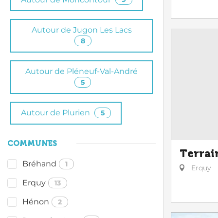
Autour de Jugon Les Lacs
8
Autour de Pléneuf-Val-André
5
Autour de Plurien
5
COMMUNES
Terrai
Bréhand
1
Erquy
Erquy
13
Hénon
2