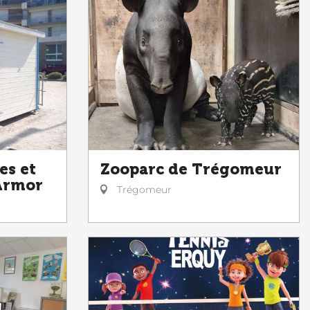
es et
Zooparc de Trégomeur
 Armor
Trégomeur