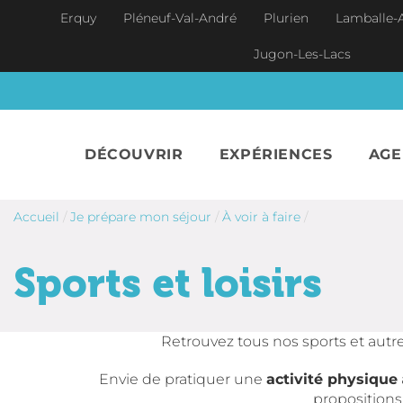
Aller au contenu principal
Erquy
Pléneuf-Val-André
Plurien
Lamballe-
Jugon-Les-Lacs
DÉCOUVRIR
EXPÉRIENCES
AG
Accueil
/
Je prépare mon séjour
/
À voir à faire
/
Sports et loisirs
Retrouvez tous nos sports et autres
Envie de pratiquer une
activité physique
propositions