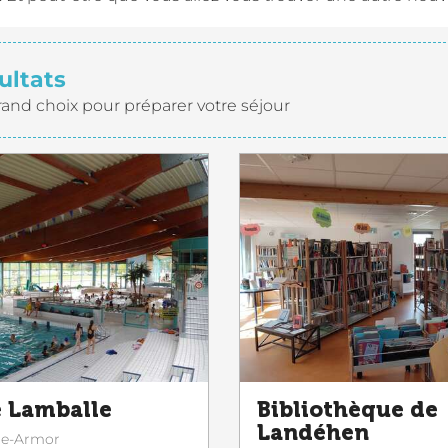
ultats
rand choix pour préparer votre séjour
e Lamballe
Bibliothèque de
Landéhen
le-Armor