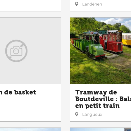
Landéhen
n de basket
Tramway de
Boutdeville : Ba
en petit train
Langueux