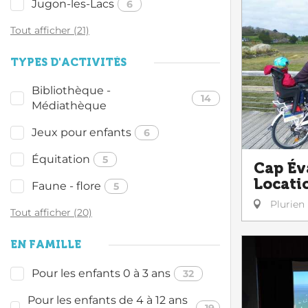
Jugon-les-Lacs
6
Tout afficher (21)
TYPES D'ACTIVITÉS
Bibliothèque -
14
Médiathèque
Jeux pour enfants
6
Équitation
5
Cap Év
Locati
Faune - flore
5
Plurien
Tout afficher (20)
EN FAMILLE
Pour les enfants 0 à 3 ans
32
Pour les enfants de 4 à 12 ans
19