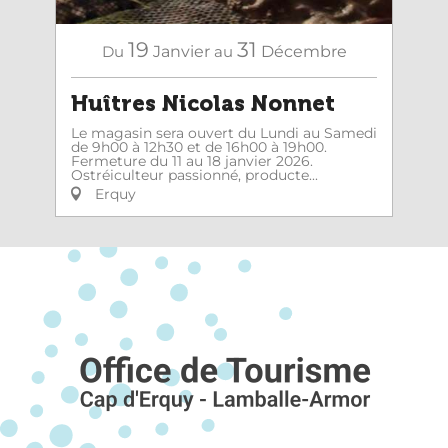
19
31
Du
Janvier
au
Décembre
Huîtres Nicolas Nonnet
Le magasin sera ouvert du Lundi au Samedi
de 9h00 à 12h30 et de 16h00 à 19h00.
Fermeture du 11 au 18 janvier 2026.
Ostréiculteur passionné, producte...
Erquy