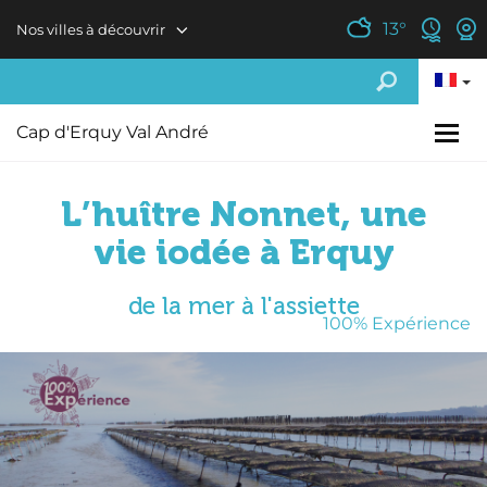
Aller au contenu principal
13
°
Nos villes à découvrir
Cap d'Erquy Val André
L’huître Nonnet, une
vie iodée à Erquy
de la mer à l'assiette
100% Expérience