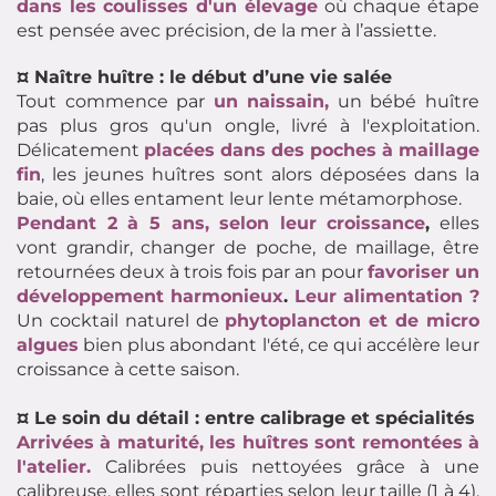
dans les coulisses d'un élevage
où chaque étape
est pensée avec précision, de la mer à l’assiette.
¤ Naître huître : le début d’une vie salée
Tout commence par
un naissain,
un bébé huître
pas plus gros qu'un ongle, livré à l'exploitation.
Délicatement
placées dans des poches à maillage
fin
, les jeunes huîtres sont alors déposées dans la
baie, où elles entament leur lente métamorphose.
Pendant 2 à 5 ans, selon leur croissance
,
elles
vont grandir, changer de poche, de maillage, être
retournées deux à trois fois par an pour
favoriser un
développement harmonieux
.
Leur alimentation ?
Un cocktail naturel de
phytoplancton et de micro
algues
bien plus abondant l'été, ce qui accélère leur
croissance à cette saison.
¤ Le soin du détail : entre calibrage et spécialités
Arrivées à maturité, les huîtres sont remontées à
l'atelier.
Calibrées puis nettoyées grâce à une
calibreuse, elles sont réparties selon leur taille (1 à 4).