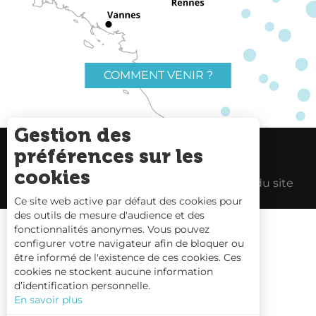
COMMENT VENIR ?
Gestion des
préférences sur les
Charte du voyageur
Liens utiles
cookies
Espace Pro
Mentions Légales
Plan du site
Ce site web active par défaut des cookies pour
des outils de mesure d'audience et des
fonctionnalités anonymes. Vous pouvez
configurer votre navigateur afin de bloquer ou
être informé de l'existence de ces cookies. Ces
Carte interactive
cookies ne stockent aucune information
d’identification personnelle.
Nous contacter
En savoir plus