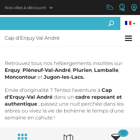
Aller au contenu principal
Nos villes à découvrir
Cap d'Erquy Val André
Retrouvez tous nos hébergements insolites sur
Erquy
,
Pléneuf-Val-André
,
Plurien
,
Lamballe
,
Moncontour
et
Jugon-les-Lacs.
Envie d'originalité ? Tentez l'aventure à
Cap
d'Erquy-Val André
dans un
cadre reposant et
authentique
; passez une nuit perchée dans les
arbres ou vivez la vie de bohème le temps d'une
semaine en cahute !
10