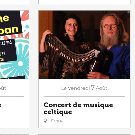
7
oût
Le
Vendredi
Août
e
Concert de musique
celtique
Erquy