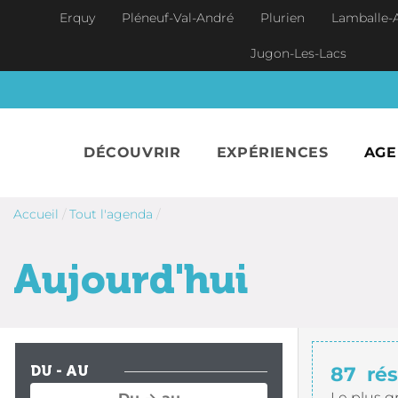
Aller au contenu principal
Erquy
Pléneuf-Val-André
Plurien
Lamballe-
Jugon-Les-Lacs
DÉCOUVRIR
EXPÉRIENCES
AG
Accueil
/
Tout l'agenda
/
Aujourd'hui
87
rés
DU - AU
Le plus g