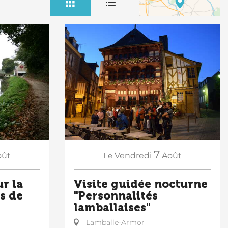
7
oût
Le
Vendredi
Août
ur la
Visite guidée nocturne
s de
"Personnalités
lamballaises"
Lamballe-Armor