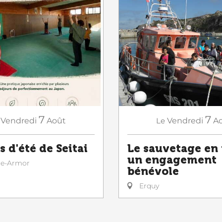
7
7
Vendredi
Août
Le
Vendredi
A
s d'été de Seitai
Le sauvetage en
un engagement
le-Armor
bénévole
Erquy