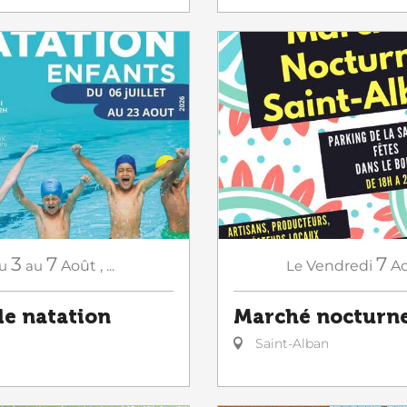
3
7
7
u
au
Août
,
...
Le
Vendredi
A
de natation
Marché nocturn
Saint-Alban