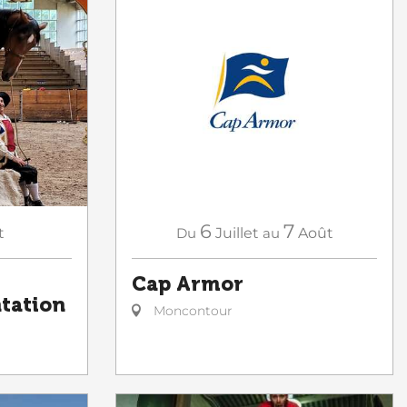
6
7
t
Du
Juillet
au
Août
Cap Armor
ntation
Moncontour