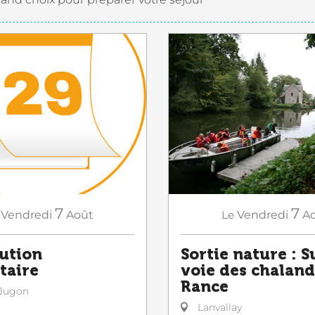
7
7
Vendredi
Août
Le
Vendredi
A
bution
Sortie nature : S
taire
voie des chaland
Rance
Jugon
Lanvallay