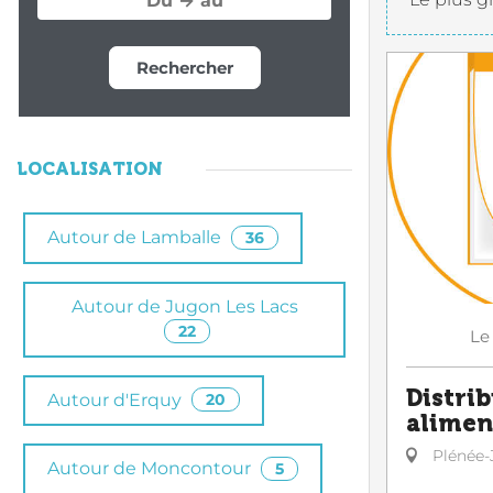
Rechercher
LOCALISATION
Autour de Lamballe
36
Autour de Jugon Les Lacs
22
Le
Distri
Autour d'Erquy
20
alimen
Plénée-
Autour de Moncontour
5