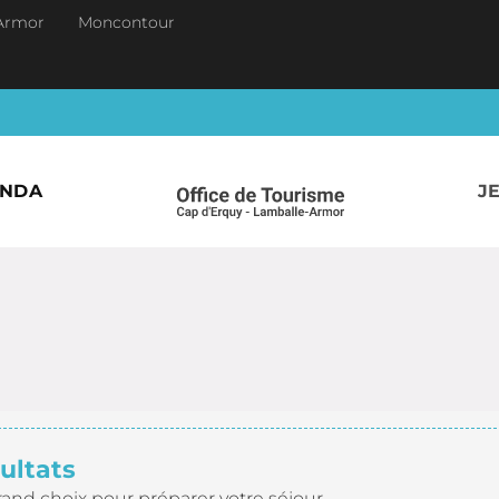
Armor
Moncontour
ENDA
J
ultats
rand choix pour préparer votre séjour