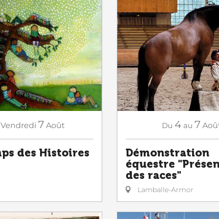
7
4
7
Vendredi
Août
Du
au
Aoû
ps des Histoires
Démonstration
équestre "Prése
des races"
Lamballe-Armor