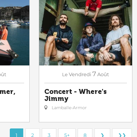
7
Le
Vendredi
Août
oût
Concert - Where's
 mer,
Jimmy
Lamballe-Armor
1
2
3
5+
8
❯
❯❯