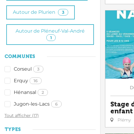
Autour de Plurien
3
Autour de Pléneuf-Val-André
1
COMMUNES
Corseul
3
Erquy
16
D
Hénansal
2
Stage 
Jugon-les-Lacs
6
enfant
Tout afficher (17)
Plémy
TYPES