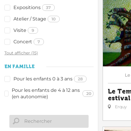
Expositions
37
Atelier / Stage
10
Visite
9
Concert
7
Tout afficher (15)
EN FAMILLE
Le
Pour les enfants 0 à 3 ans
28
Pour les enfants de 4 à 12 ans
Le Tem
20
(en autonomie)
estival
Erquy