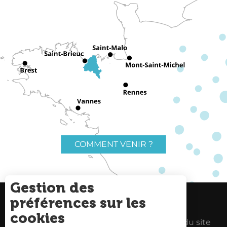
COMMENT VENIR ?
Gestion des
préférences sur les
Charte du voyageur
Liens utiles
cookies
Espace Pro
Mentions Légales
Plan du site