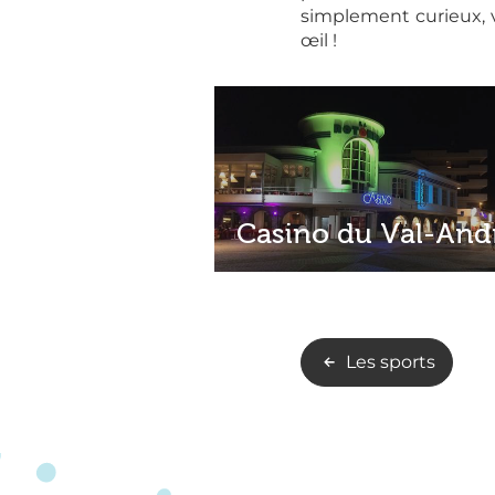
simplement curieux, 
œil !
Casino du Val-And
Les sports