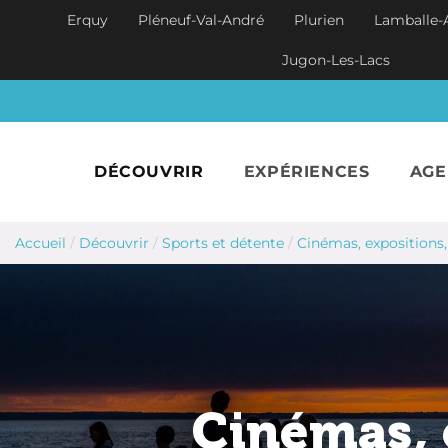
Aller au contenu principal
Erquy
Pléneuf-Val-André
Plurien
Lamballe-
Jugon-Les-Lacs
DÉCOUVRIR
EXPÉRIENCES
AG
Accueil
/
Découvrir
/
Sports et détente
/
Cinémas, expositions,
Cinémas, 