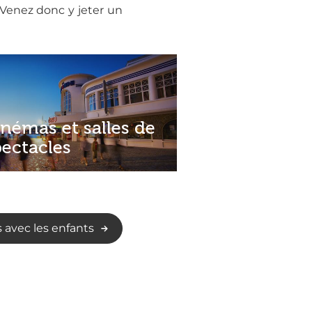
Venez donc y jeter un
inémas et salles de
pectacles
s avec les enfants