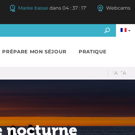
Marée basse
dans
04
:
37
:
17'
Webcams
E PRÉPARE MON SÉJOUR
PRATIQUE
-
+
A
A
e nocturne