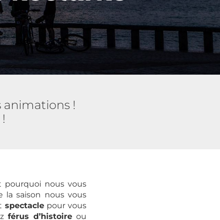
s animations !
!
st pourquoi nous vous
e la saison nous vous
t
spectacle
pour vous
ez
férus d’histoire
ou