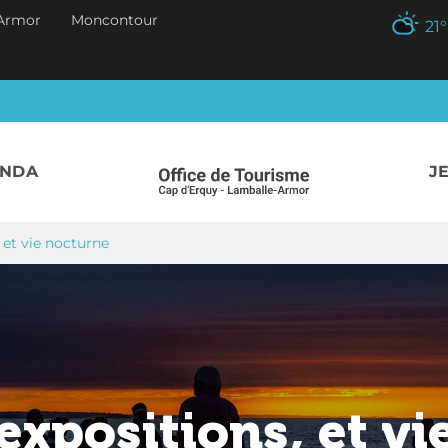
Armor
Moncontour
21
°
ENDA
J
 et vie nocturne
expositions, et vi