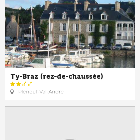
Ty-Braz (rez-de-chaussée)
Pléneuf-Val-André