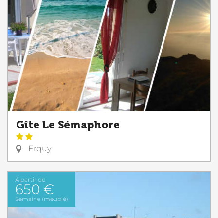
Gîte Le Sémaphore
Erquy
À partir de
650 €
Semaine (meublé)