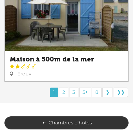
Maison à 500m de la mer
Erquy
1
2
3
5+
8
❯
❯❯
Chambres d'hôtes