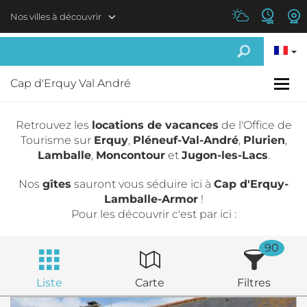
Aller au contenu principal
Nos villes à découvrir
Cap d'Erquy Val André
Retrouvez les
locations de vacances
de l'Office de
Tourisme sur
Erquy
,
Pléneuf-Val-André
,
Plurien
,
Lamballe
,
Moncontour
et
Jugon-les-Lacs
.
Nos
gîtes
sauront vous séduire ici à
Cap d'Erquy-
Lamballe-Armor
!
Pour les découvrir c'est par ici :
90
Liste
Carte
Filtres