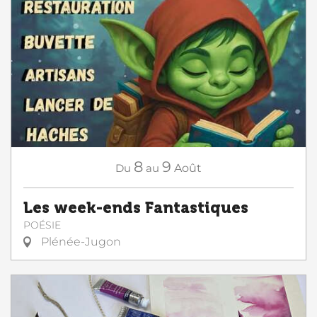
8
9
Du
au
Août
Les week-ends Fantastiques
POÉSIE
Plénée-Jugon