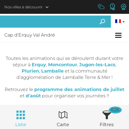
Aller au contenu principal
Nos villes à découvrir
Cap d'Erquy Val André
Toutes les animations qui se déroulent durant votre
séjour à
Erquy
,
Moncontour
,
Jugon-les-Lacs
,
Plurien
,
Lamballe
et la communauté
d'agglomération de Lamballe Terre & Mer !
Retrouvez le
programme des animations de juillet
et
d'août
pour organiser vos journées !!
626
Liste
Carte
Filtres