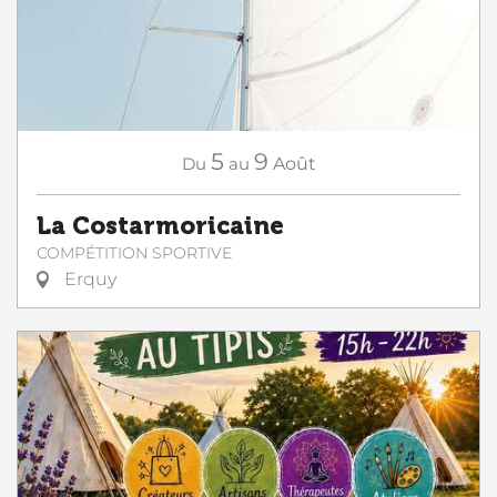
5
9
Du
au
Août
La Costarmoricaine
COMPÉTITION SPORTIVE
Erquy