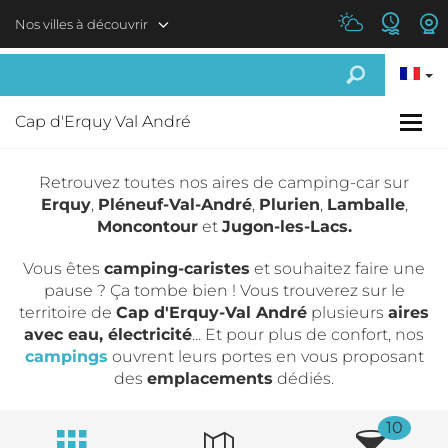
Aller au contenu principal
Nos villes à découvrir
Cap d'Erquy Val André
Retrouvez toutes nos aires de camping-car sur
Erquy
,
Pléneuf-Val-André
,
Plurien
,
Lamballe
,
Moncontour
et
Jugon-les-Lacs.
Vous êtes
camping-caristes
et souhaitez faire une
pause ? Ça tombe bien ! Vous trouverez sur le
territoire de
Cap d'Erquy-Val André
plusieurs
aires
avec eau, électricité
... Et pour plus de confort, nos
campings
ouvrent leurs portes en vous proposant
des
emplacements
dédiés.
10