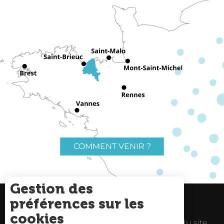
COMMENT VENIR ?
Gestion des
préférences sur les
Charte du voyageur
Liens utiles
cookies
Espace Pro
Mentions Légales
Plan du site