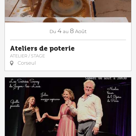
4
8
Du
au
Août
Ateliers de poterie
ATELIER / STAGE
Corseul