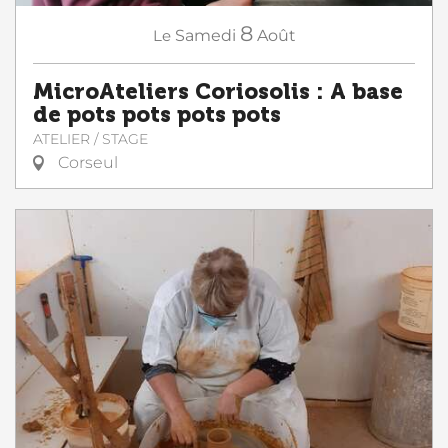
8
Le
Samedi
Août
MicroAteliers Coriosolis : A base
de pots pots pots pots
ATELIER / STAGE
Corseul