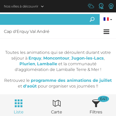
Aller au contenu principal
Nos villes à découvrir
Cap d'Erquy Val André
Toutes les animations qui se déroulent durant votre
séjour à
Erquy
,
Moncontour
,
Jugon-les-Lacs
,
Plurien
,
Lamballe
et la communauté
d'agglomération de Lamballe Terre & Mer !
Retrouvez le
programme des animations de juillet
et
d'août
pour organiser vos journées !!
641
Liste
Carte
Filtres