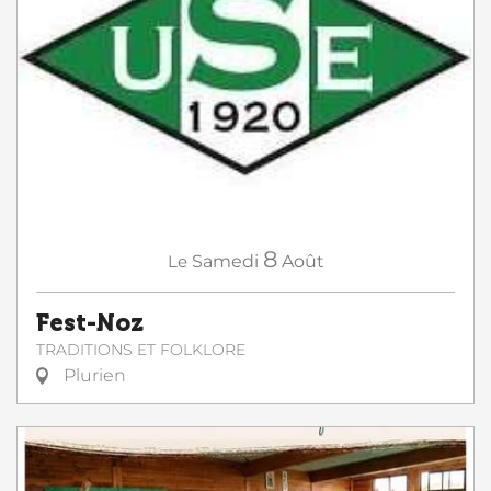
8
Le
Samedi
Août
Fest-Noz
TRADITIONS ET FOLKLORE
Plurien