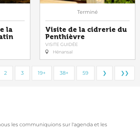
Terminé
e la
Visite de la cidrerie du
atin
Penthièvre
VISITE GUIDÉE
Hénansal
2
3
19+
38+
59
❯
❯❯
nous les communiquions sur l'agenda et les