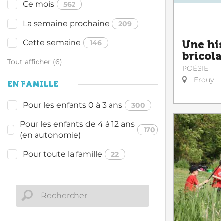
Ce mois
562
La semaine prochaine
209
Cette semaine
146
Une hi
bricol
Tout afficher (6)
POÉSIE
Erquy
EN FAMILLE
Pour les enfants 0 à 3 ans
300
Pour les enfants de 4 à 12 ans
170
(en autonomie)
Pour toute la famille
22