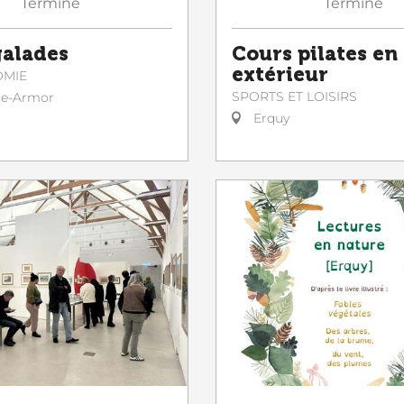
Terminé
Terminé
galades
Cours pilates en
extérieur
OMIE
SPORTS ET LOISIRS
le-Armor
Erquy