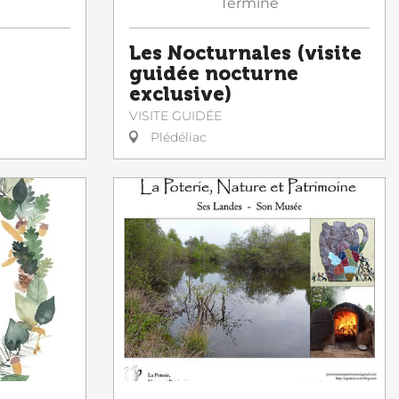
Terminé
Les Nocturnales (visite
guidée nocturne
exclusive)
VISITE GUIDÉE
Plédéliac