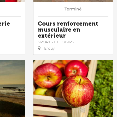
Terminé
erie
Cours renforcement
musculaire en
extérieur
SPORTS ET LOISIRS
Erquy