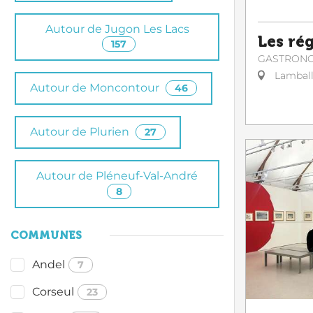
Autour de Jugon Les Lacs
Les ré
157
GASTRON
Lambal
Autour de Moncontour
46
Autour de Plurien
27
Autour de Pléneuf-Val-André
8
COMMUNES
Andel
7
Corseul
23