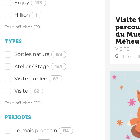
Erquy
163
Hillion
1
Visite 
parcou
Tout afficher (29)
du Mus
Méheu
TYPES
VISITE
Sorties nature
159
Lambal
Atelier / Stage
143
Visite guidée
67
Visite
62
Tout afficher (20)
PÉRIODES
Le mois prochain
114