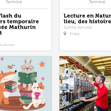
Terminé
Terminé
flash du
Lecture en Natur
rs temporaire
lieu, des histoir
ée Mathurin
SORTIE NATURE
t
Erquy
le-Armor