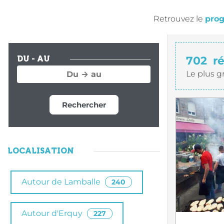
Retrouvez le
prog
702
r
DU - AU
Le plus g
Rechercher
LOCALISATION
Autour de Lamballe
240
Autour d'Erquy
227