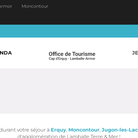
Armor
Moncontour
ENDA
J
durant votre séjour à
Erquy
,
Moncontour
,
Jugon-les-Lac
d'agglomération de Lamballe Terre & Mer !