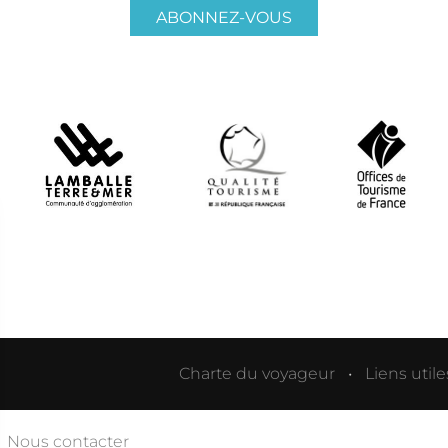
ABONNEZ-VOUS
Charte du voyageur
Liens utile
Nous contacter