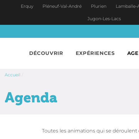
Aller au contenu principal
Erquy
Pléneuf-Val-André
Plurien
Lamballe-
Jugon-Les-Lacs
DÉCOUVRIR
EXPÉRIENCES
AG
Accueil
/
Agenda
Toutes les animations qui se déroulent 