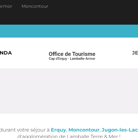
Armor
Moncontour
ENDA
J
durant votre séjour à
Erquy
,
Moncontour
,
Jugon-les-Lac
d'agglomération de Lamballe Terre & Mer !