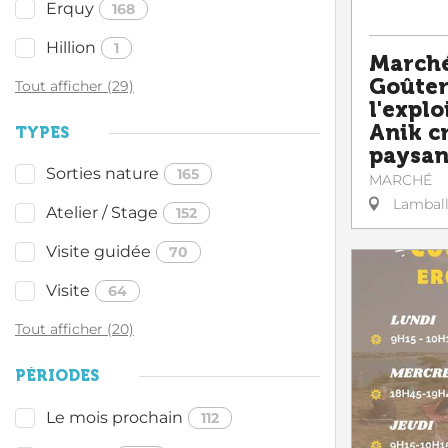
Erquy
168
Hillion
1
Marché
Goûter 
Tout afficher (29)
l'explo
Anik c
TYPES
paysa
Sorties nature
165
MARCHÉ
Lambal
Atelier / Stage
152
Visite guidée
70
Visite
64
Tout afficher (20)
PÉRIODES
Le mois prochain
112