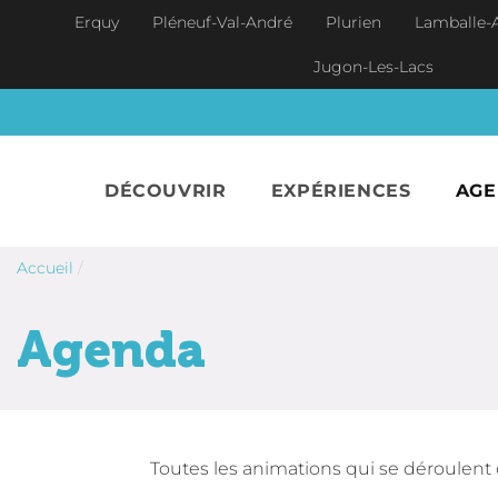
Aller au contenu principal
Erquy
Pléneuf-Val-André
Plurien
Lamballe-
Jugon-Les-Lacs
DÉCOUVRIR
EXPÉRIENCES
AG
Accueil
/
Agenda
Toutes les animations qui se déroulent 