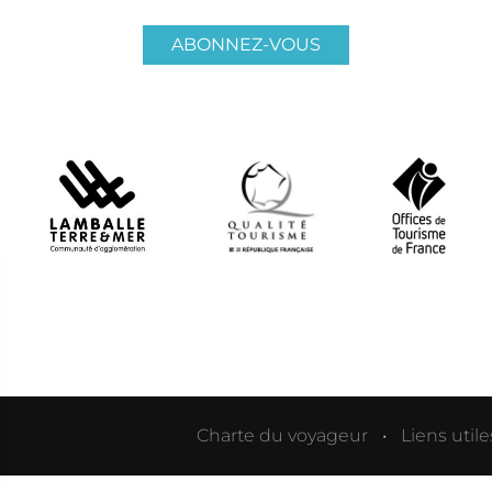
ABONNEZ-VOUS
Charte du voyageur
Liens utile