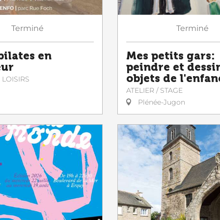
Terminé
Terminé
pilates en
Mes petits gars:
eur
peindre et dessi
objets de l'enfan
 LOISIRS
ATELIER / STAGE
Plénée-Jugon