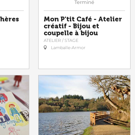
Terminé
chères
Mon P'tit Café - Atelier
créatif - Bijou et
coupelle à bijou
ATELIER / STAGE
Lamballe-Armor