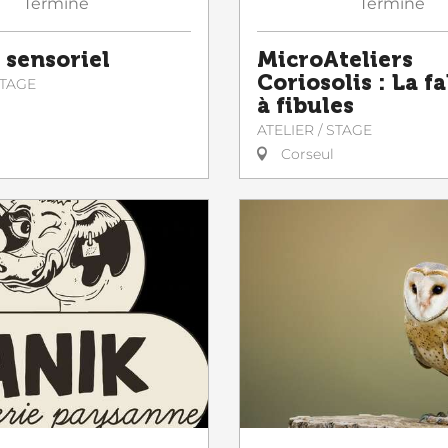
Terminé
Terminé
 sensoriel
MicroAteliers
Coriosolis : La f
STAGE
à fibules
ATELIER / STAGE
Corseul