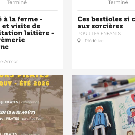
Terminé
Terminé
 à la ferme -
Ces bestioles si 
et visite de
aux sorcières
itation laitière -
POUR LES ENFANTS
rèmerie
Plédéliac
nne
le-Armor