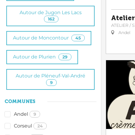
Autour de Jugon Les Lacs
Atelier
162
ATELIER / 
Andel
Autour de Moncontour
45
Autour de Plurien
29
Autour de Pléneuf-Val-André
9
COMMUNES
Andel
9
Corseul
24