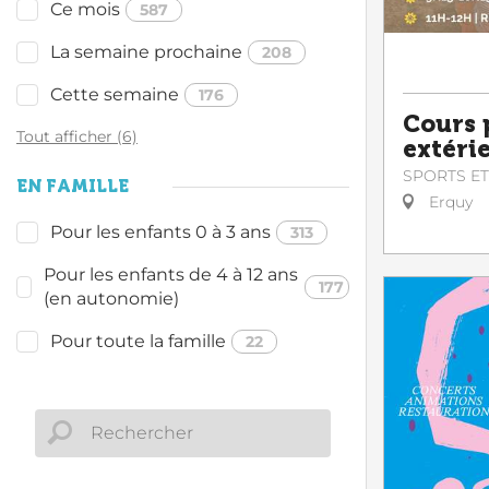
Ce mois
587
La semaine prochaine
208
Cette semaine
176
Cours 
Tout afficher (6)
extéri
SPORTS ET
EN FAMILLE
Erquy
Pour les enfants 0 à 3 ans
313
Pour les enfants de 4 à 12 ans
177
(en autonomie)
Pour toute la famille
22