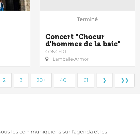
Terminé
Concert "Choeur
d'hommes de la baie"
CONCERT
Lamballe-Armor
2
3
20+
40+
61
❯
❯❯
nous les communiquions sur l'agenda et les