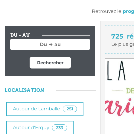
Retrouvez le
prog
725
ré
DU - AU
Le plus g
Rechercher
LOCALISATION
Autour de Lamballe
251
Autour d'Erquy
233