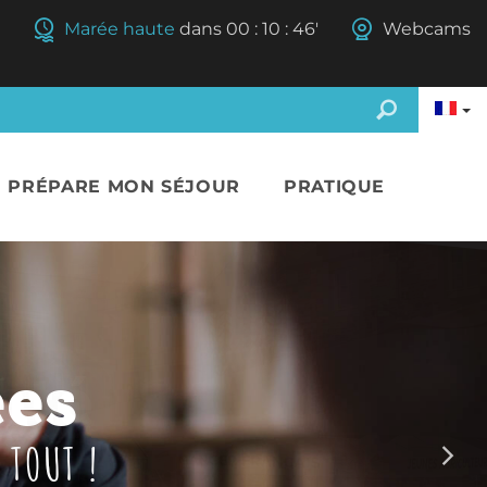
Marée haute
dans
00
:
10
:
44'
Webcams
E PRÉPARE MON SÉJOUR
PRATIQUE
amballe
nté
ées
 LE TEMPS
 TOUT !
D ?