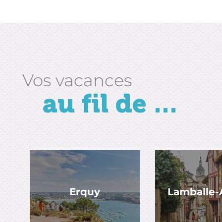
Vos vacances
au fil de ...
Erquy
Lamballe