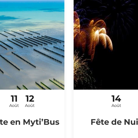
11
12
14
SORTIE NATURE
CONCERT
Août
Août
Août
ite en Myti’Bus
Fête de Nui