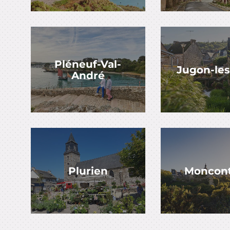
Pléneuf-Val-
Jugon-les
André
Plurien
Moncon