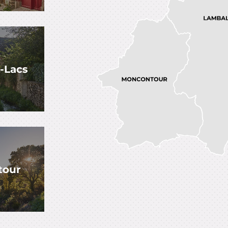
-Lacs
tour