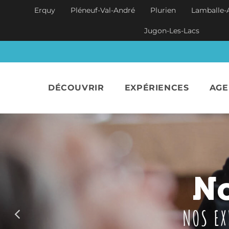
Aller au contenu principal
Erquy
Pléneuf-Val-André
Plurien
Lamballe-
Jugon-Les-Lacs
DÉCOUVRIR
EXPÉRIENCES
AG
Haras 
Un
No
FRANCHIS
NOS EX
PR