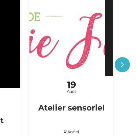
19
ATELIER / STAGE
Août
Atelier sensoriel
t
d
Andel