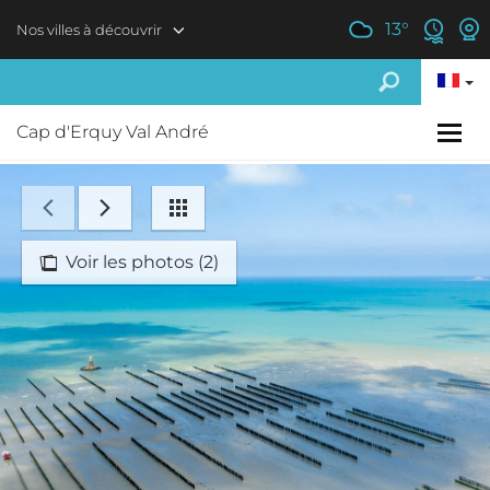
Aller au contenu principal
13
°
Nos villes à découvrir
Cap d'Erquy Val André
Voir les photos (2)