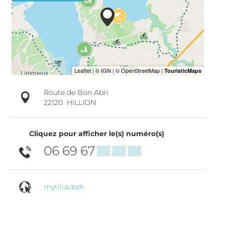
Route de Bon Abri
22120
HILLION
Cliquez pour afficher le(s) numéro(s)
06 69 67
▒▒ ▒▒ ▒▒
mytilus.bzh