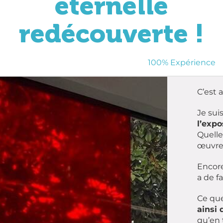
éternelle
redécouverte !
100% Expérience
C’est 
Je sui
l’exp
Quelle
œuvres
Encore
a de f
Ce que
ainsi 
qu’en 