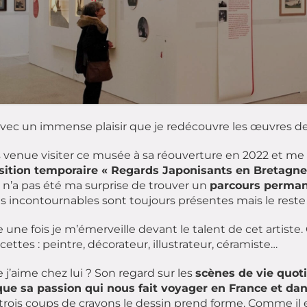
avec un immense plaisir que je redécouvre les œuvres 
s venue visiter ce musée à sa réouverture en 2022 et m
osition temporaire « Regards Japonisants en Bretagne
 n’a pas été ma surprise de trouver un
parcours perma
 incontournables sont toujours présentes mais le reste 
 une fois je m’émerveille devant le talent de cet artiste. Ou
acettes : peintre, décorateur, illustrateur, céramiste…
 j’aime chez lui ? Son regard sur les
scènes de vie quoti
que sa passion qui nous fait voyager en France et da
trois coups de crayons le dessin prend forme. Comme il e