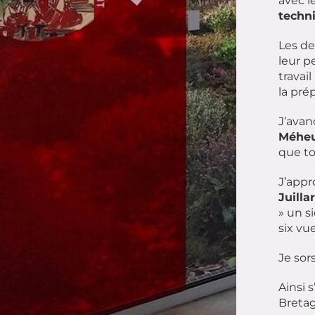
avec l
techn
Les de
leur 
travai
la pré
J’avan
Méhe
que to
J’appr
Juilla
» un s
six vu
Je sor
Ainsi 
Bretag