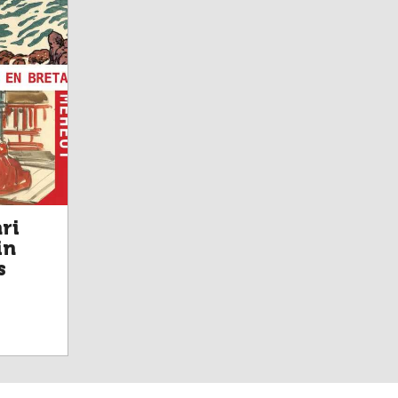
ri
in
s