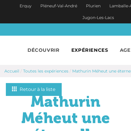
Aller au contenu principal
Erquy
Pléneuf-Val-André
Plurien
Lamballe-
Jugon-Les-Lacs
DÉCOUVRIR
EXPÉRIENCES
AG
Accueil
/
Toutes les expériences
/
Mathurin Méheut une éternel
Retour à la liste
Mathurin
Méheut une