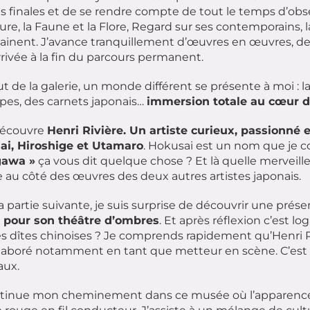
 finales et de se rendre compte de tout le temps d’obse
ure, la Faune et la Flore, Regard sur ses contemporains, 
ainent. J’avance tranquillement d’œuvres en œuvres, de 
rrivée à la fin du parcours permanent.
t de la galerie, un monde différent se présente à moi 
es, des carnets japonais…
immersion totale au cœur d
 découvre
Henri Rivière. Un artiste curieux, passionné e
ai, Hiroshige et Utamaro
. Hokusai est un nom que je 
awa »
ça vous dit quelque chose ? Et là quelle merveille, 
au côté des œuvres des deux autres artistes japonais.
a partie suivante, je suis surprise de découvrir une prés
 pour son théâtre d’ombres
. Et après réflexion c’est lo
 dîtes chinoises ? Je comprends rapidement qu’Henri Ri
llaboré notamment en tant que metteur en scène. C’est
aux.
tinue mon cheminement dans ce musée où l’apparence é