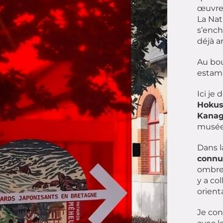
œuvres
La Nat
s’ench
déjà a
Au bou
estamp
Ici je
Hokus
Kanag
musée 
Dans l
connu
ombres
y a co
orient
Je con