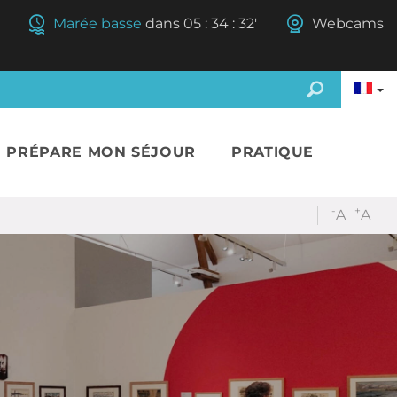
Marée basse
dans
05
:
34
:
30'
Webcams
E PRÉPARE MON SÉJOUR
PRATIQUE
-
+
A
A