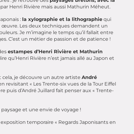
ures : je retrouve des
paysages bretons, avec la
s par Henri Rivière mais aussi Mathurin Méheut.
japonais :
la xylographie et la lithographie
qui
me œuvre. Les deux techniques demandent un
couleurs. Je m’imagine le temps qu’il fallait entre
ages. C’est un métier de passion et de patience !
 des
estampes d’Henri Rivière et Mathurin
re qu’Henri Rivière n’est jamais allé au Japon et
 cela, je découvre un autre artiste
André
 revisitant « Les Trente-six vues de la Tour Eiffel
re puis d’André Juillard fait penser aux « Trente-
de paysage et une envie de voyage !
 exposition temporaire « Regards Japonisants en