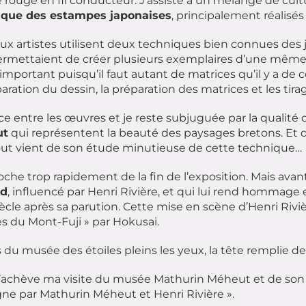
e rouge en fil conducteur. J’assiste à un mélange de cult
ique des estampes japonaises
, principalement réalisé
ux artistes utilisent deux techniques bien connues des 
permettaient de créer plusieurs exemplaires d’une mê
l important puisqu’il faut autant de matrices qu’il y a de 
paration du dessin, la préparation des matrices et les tir
ce entre les œuvres et je reste subjuguée par la qualité
ut
qui représentent la beauté des paysages bretons. Et di
ut vient de son étude minutieuse de cette technique…
oche trop rapidement de la fin de l’exposition. Mais avant
rd
, influencé par Henri Rivière, et qui lui rend hommage en
iècle après sa parution. Cette mise en scène d’Henri Riviè
es du Mont-Fuji » par Hokusai.
s du musée des étoiles pleins les yeux, la tête remplie 
s’achève ma visite du musée Mathurin Méheut et de son
ne par Mathurin Méheut et Henri Rivière ».