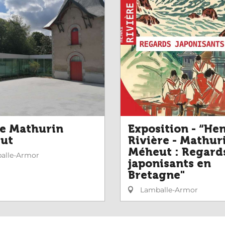
e Mathurin
Exposition - “Hen
ut
Rivière - Mathur
Méheut : Regard
alle-Armor
japonisants en
Bretagne"
Lamballe-Armor