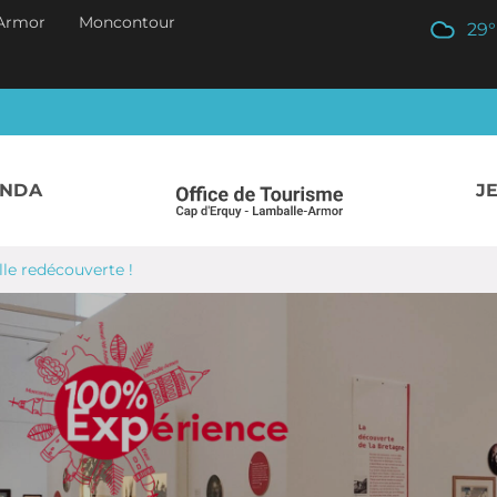
Armor
Moncontour
29
°
ENDA
J
le redécouverte !