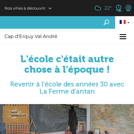
Aller au contenu principal
22
°
Nos villes à découvrir
Cap d'Erquy Val André
L'école c'était autre
chose à l'époque !
Revenir à l’école des années 30 avec
La Ferme d’antan