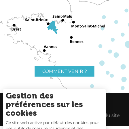
COMMENT VENIR ?
Gestion des
préférences sur les
Charte du voyageur
Liens utiles
cookies
Espace Pro
Mentions Légales
Plan du site
Ce site web active par défaut des cookies pour
des outils de mesure d'audience et des