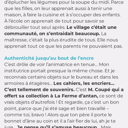
d’éplucher les légumes pour la soupe du midi. Parce
que les filles, on leur apprenait aussi à tenir une
maison, à faire la cuisine et à s’occuper des enfants.
À l’école on apprenait de tout pour savoir se
débrouiller tout seul après.
Le village c’était une
communauté, on s’entraidait beaucoup.
La
maîtresse, c’était la plus érudite de tous. Elle nous
apprenait tout ce que les parents ne pouvaient pas.
Authenticité jusqu’au bout de l’encre
C’est drôle de voir l’animatrice en tenue… Mon
institutrice portait presque la même chose. Et je
reconnais certains objets sur le bureau et dans les
armoires à étagères…
Les cahiers, les encriers…
C’est tellement de souvenirs.
C’est
M. Coupé qui a
offert sa collection à La Ferme d’antan,
ce sont de
vrais objets d’autrefois ! Et regarde, ça c’est un bon
point, parce que j’ai été sage et bien travaillé –
comme toi, bravo ! Alors que ton père il porte le
bonnet d’âne au coin et il a l’air fier de lui, ah je te
jure…
Je pense qu’il s’amuse beaucoup
… Mais