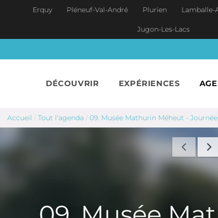
Aller au contenu principal
Erquy
Pléneuf-Val-André
Plurien
Lamballe-
Jugon-Les-Lacs
DÉCOUVRIR
EXPÉRIENCES
AG
Accueil
/
Tout l'agenda
/
09. Musée Mathurin Méheut - Journé
09. Musée Mat