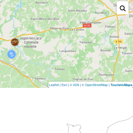
Leaflet
|
Esri
|
© IGN
|
© OpenStreetMap
|
TouristicMaps