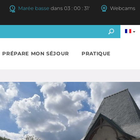
Marée basse
dans
03
:
00
:
29'
Webcams
E PRÉPARE MON SÉJOUR
PRATIQUE