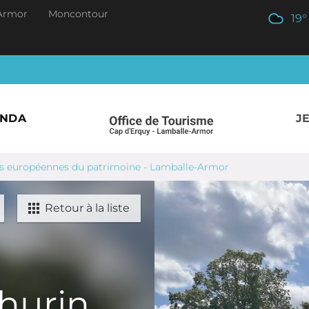
Armor
Moncontour
19
°
ENDA
J
es européennes du patrimoine - Lamballe-Armor
Retour à la liste
hurin