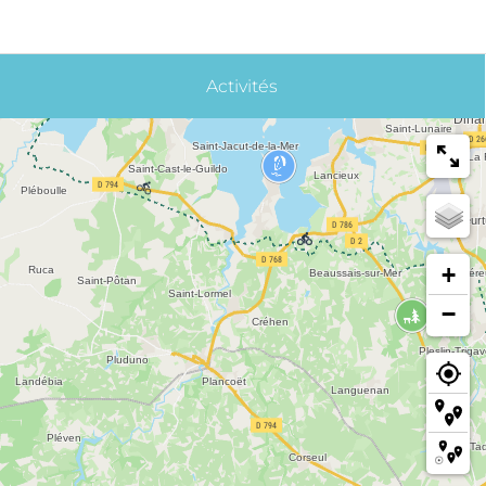
Activités
+
−