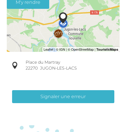
M'y rendre
Place du Martray
22270
JUGON-LES-LACS
Signaler une erreur