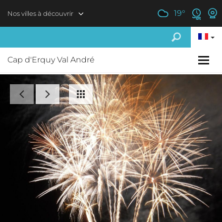
Aller au contenu principal
19
°
Nos villes à découvrir
Cap d'Erquy Val André