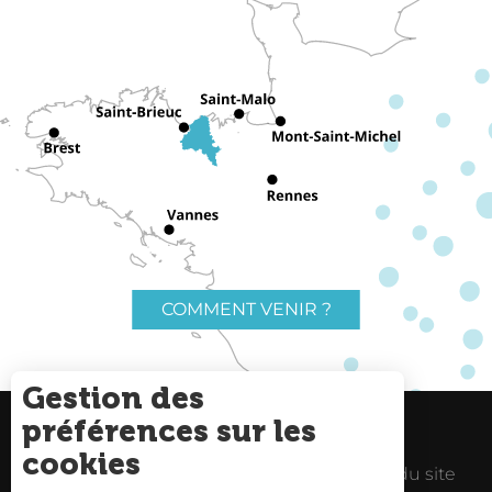
COMMENT VENIR ?
Gestion des
préférences sur les
Charte du voyageur
Liens utiles
cookies
Espace Pro
Mentions Légales
Plan du site