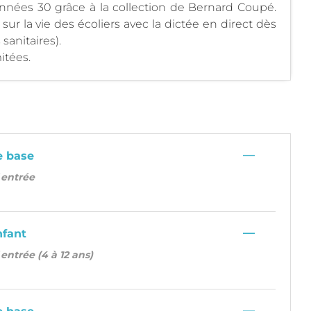
années 30 grâce à la collection de Bernard Coupé.
 sur la vie des écoliers avec la dictée en direct dès
sanitaires).
itées.
—
e base
f entrée
—
nfant
f entrée (4 à 12 ans)
—