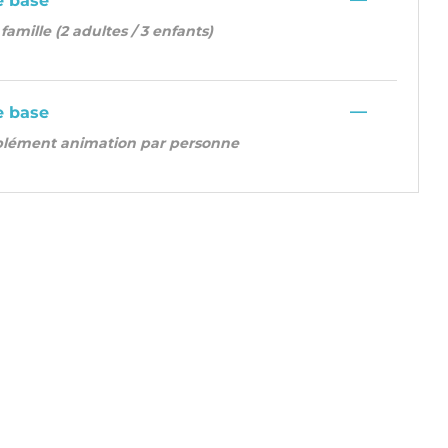
e base
 famille (2 adultes / 3 enfants)
—
e base
plément animation par personne