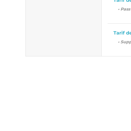
Tarif d
• Pass
Tarif d
• Sup