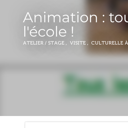
Animation : to
l'école !
ATELIER / STAGE , VISITE , CULTURELLE
À