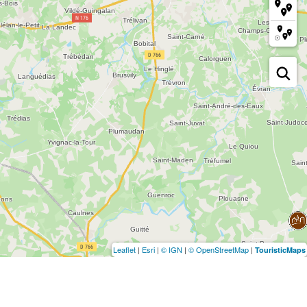
Leaflet
|
Esri
|
© IGN
|
© OpenStreetMap
|
TouristicMaps