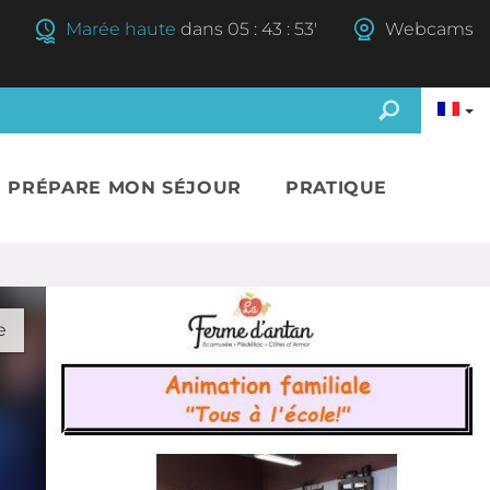
Marée haute
dans
05
:
43
:
52'
Webcams
E PRÉPARE MON SÉJOUR
PRATIQUE
e