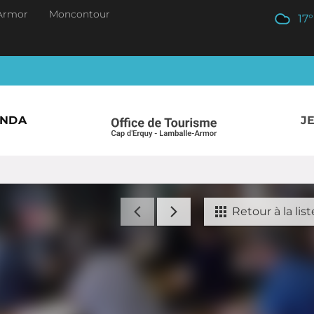
Armor
Moncontour
17
°
ENDA
J
Retour à la list