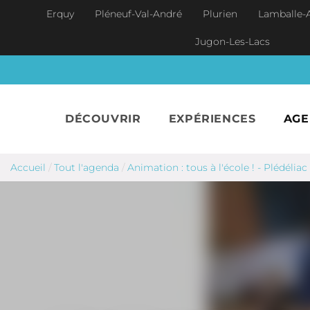
Aller au contenu principal
Erquy
Pléneuf-Val-André
Plurien
Lamballe-
Jugon-Les-Lacs
DÉCOUVRIR
EXPÉRIENCES
AG
Accueil
/
Tout l'agenda
/
Animation : tous à l'école ! - Plédéliac