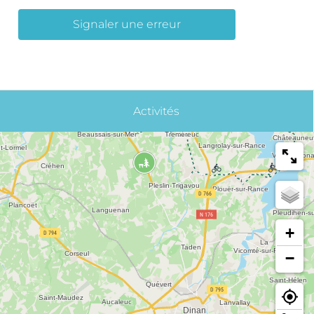
Signaler une erreur
Activités
+
−