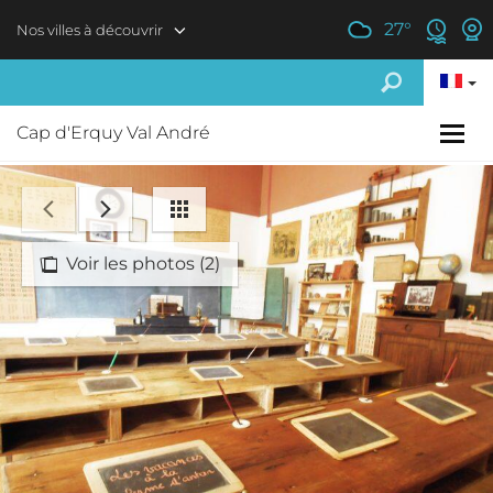
Aller au contenu principal
27
°
Nos villes à découvrir
Cap d'Erquy Val André
Voir les photos (2)