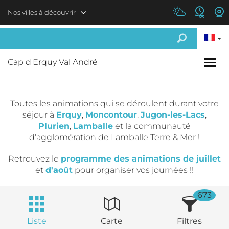
Aller au contenu principal
Nos villes à découvrir
Cap d'Erquy Val André
Toutes les animations qui se déroulent durant votre
séjour à
Erquy
,
Moncontour
,
Jugon-les-Lacs
,
Plurien
,
Lamballe
et la communauté
d'agglomération de Lamballe Terre & Mer !
Retrouvez le
programme des animations de juillet
et
d'août
pour organiser vos journées !!
673
Liste
Carte
Filtres