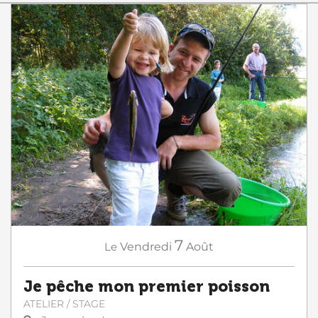
7
Le
Vendredi
Août
Je pêche mon premier poisson
ATELIER / STAGE