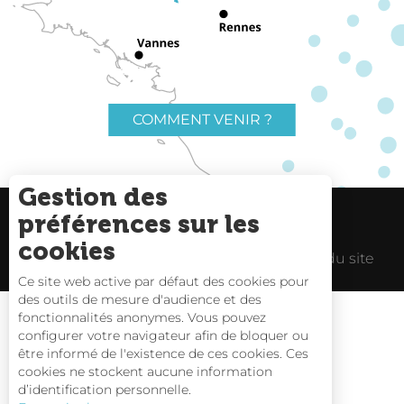
COMMENT VENIR ?
Gestion des
préférences sur les
Charte du voyageur
Liens utiles
cookies
Espace Pro
Mentions Légales
Plan du site
Ce site web active par défaut des cookies pour
des outils de mesure d'audience et des
fonctionnalités anonymes. Vous pouvez
configurer votre navigateur afin de bloquer ou
être informé de l'existence de ces cookies. Ces
Carte interactive
cookies ne stockent aucune information
d’identification personnelle.
Nous contacter