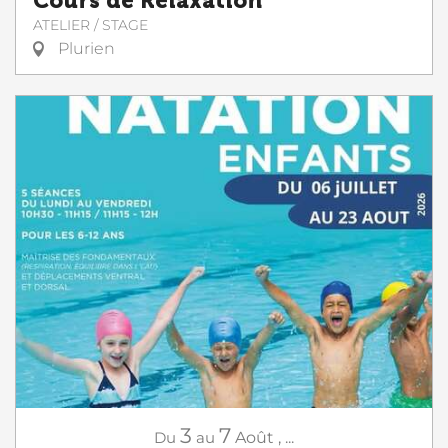
Cours de Relaxation
ATELIER / STAGE
Plurien
3
7
Du
au
Août
,
...