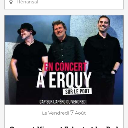
Hénansal
7
Le
Vendredi
Août