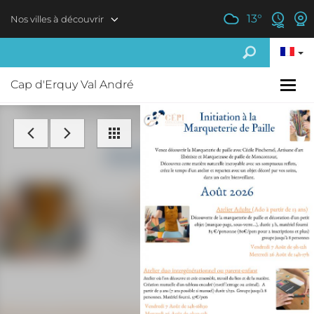
Aller au contenu principal
13
°
Nos villes à découvrir
Cap d'Erquy Val André