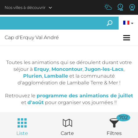
Aller au contenu principal
Nos villes à découvrir
Cap d'Erquy Val André
Toutes les animations qui se déroulent durant votre
séjour à
Erquy
,
Moncontour
,
Jugon-les-Lacs
,
Plurien
,
Lamballe
et la communauté
d'agglomération de Lamballe Terre & Mer !
Retrouvez le
programme des animations de juillet
et
d'août
pour organiser vos journées !!
702
Liste
Carte
Filtres