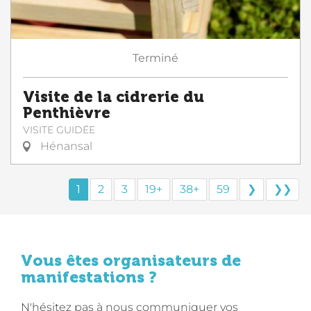
Terminé
Visite de la cidrerie du
Penthièvre
VISITE GUIDÉE
Hénansal
1
2
3
19+
38+
59
❯
❯❯
Vous êtes organisateurs de
manifestations ?
N'hésitez pas à nous communiquer vos