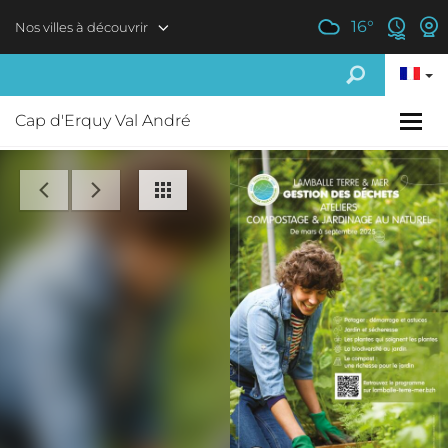
Aller au contenu principal
16
°
Nos villes à découvrir
Cap d'Erquy Val André